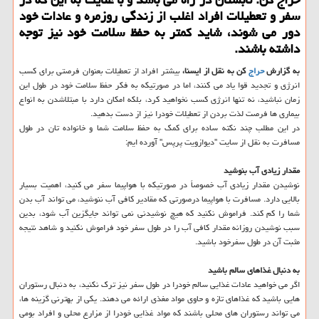
سفر و تعطیلات افراد اغلب از زندگی روزمره و عادات خود
دور می شوند، شاید كمتر به حفظ سلامت خود نیز توجه
داشته باشند.
به گزارش
حراج
كن به نقل از ایسنا،
بیشتر افراد از تعطیلات بعنوان فرصتی برای كسب
انرژی و تجدید قوا یاد می كنند، اما در صورتیكه به فكر حفظ سلامت خود در طول این
زمان نباشید، نه تنها انرژی كسب نخواهید كرد، بلكه امكان دارد با مبتلاشدن به انواع
بیماری ها فرصت لذت بردن از تعطیلات خودرا نیز از دست بدهید.
در این مطلب چند نكته ساده برای كمك به حفظ سلامت شما و خانواده تان در طول
مسافرت به نقل از سایت "دیوازویت پرپس" آورده ایم:
مقدار زیادی آب بنوشید
نوشیدن مقدار زیادی آب خصوصاً در صورتیكه با هواپیما سفر می كنید، اهمیت بسیار
بالایی دارد. مسافرت با هواپیما درصورتی كه مقادیر كافی آب ننوشید، می تواند آب بدن
شما را كم كند. فراموش نكنید كه هیچ نوشیدنی نمی تواند جایگزین آب شود، بدین
سبب نوشیدن روزانه مقدار كافی آب را در طول سفر خود فراموش نكنید و شاهد نتیجه
مثبت آن در طول سفرخود باشید.
به دنبال غذاهای سالم باشید
اگر می خواهید عادات غذایی سالم خودرا در طول سفر نیز ترك نكنید، به دنبال رستوران
هایی باشید كه غذاهای تازه و حاوی مواد مغذی ارائه می دهند. یكی از بهترنی گزینه ها،
می تواند رستوران های محلی باشند كه مواد غذایی خودرا از مزارع محلی و افراد بومی