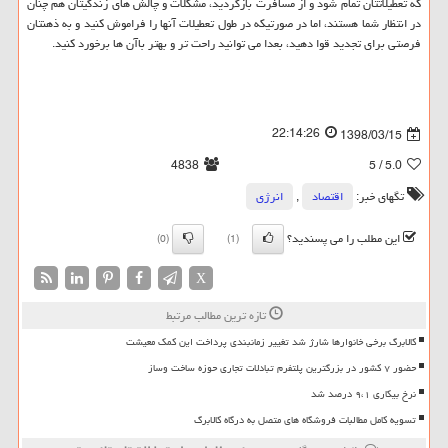
كه تعطیلاتتان تمام شود و از مسافرت بازگردید، مشكلات و چالش های زندگیتان هم چنان
در انتظار شما هستند، اما در صورتیكه در طول تعطیلات آنها را فراموش كنید و به ذهنتان
فرصتی برای تجدید قوا دهید، بعدا می توانید راحت تر و بهتر باآن ها برخورد كنید.
22:14:26
1398/03/15
4838
/ 5
5.0
تگهای خبر:
اقتصاد
,
انرژی
این مطلب را می پسندید؟
(0)
(1)
X
تازه ترین مطالب مرتبط
کالابرگ برخی خانوارها شارژ شد تغییر زمانبندی پرداخت این کمک معیشت
حضور ۷ کشور در بزرگترین پلتفرم تبادلات تجاری حوزه ساخت وساز
نرخ بیکاری ۹،۱ درصد شد
تسویه کامل مطالبات فروشگاه های متصل به درگاه کالابرگ