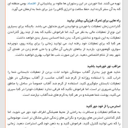
تهیه می كنند. غذا خوردن در این رستوران ها علاوه بر پشتیبانی از
اقتصاد
بومی منطقه ای
كه به آن سفر كرده اید، حفظ سلامت و انرژی كافی را نیز برای شما به ارمغان می آورد.
راه هایی برای تحرك فیزیكی بیشتر بیابید
گذراندن زمان تعطیلات با خوردن و خوابیدن امری متداول می باشد. بااینكه برای بسیاری
این نوع از تعطیلات عالی به نظر می آید، اما فراموش نكنید كه بعد از چند روز گذراندن
تعطیلات به این شیوه و نداشتن تحرك، بدن شما احساس بسیار بدی خواهد داشت.
هر كجا كه برای تعطیلات خود رفته اید، می توانید زمانی را برای پیاده روی، دوچرخه
سواری، كوهنوردی، بازدید از بناهای تاریخی آن مكان و یا حتی قدم زدن در فضای آن
شهر بعد از شام اختصاص دهید. در این صورت شب ها خواب بهتری خواهید داشت.
مراقب نور خورشید باشید
شاید هیچ چیز بدتراز آفتاب سوختگی نتواند لذت بردن از تعطیلات تابستانی شما را
خراب كند. با استفاده روزانه از كرم ضد آفتاب مناسب، از آفتاب سوختگی در طول
تعطیلات تابستان جلوگیری كنید. استفاده از كرم ضد آفتاب خصوصاً در ساحل یا مناطق
بیابانی ضروری تر است، اما فراموش نكنید كه فرقی ندارد تعطیلات خودرا در كجا سپری
می كنید، پوشت شما همیشه و در هر كجا به كرم های ضدآفتاب نیازمند است.
استرس را از خود دور كنید
به هنگام تعطیلات و مسافرت به راحتی از محیط همیشگی اطراف خود دور می شوید، اما
كنار گذاشتن استرس های روزمره و نگرانی های زندگی خیلی مشكل تر است. موضوعاتی
را كه نمی توانید كنترل كنید، فراموش كنید و به ذهن خود كمی استراحت دهید. زمانی