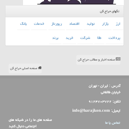
تگهای حراج کن
ارز
بازار
تولید
اقتصاد
رپورتاژ
خدمات
بانك
پرداخت
طلا
شركت
خرید
برند
صفحه اخبار و مطالب حراج کن
صفحه اصلی حراج کن
آدرس :
ایران - تهران
خیابان طالقانی
تلفن:
۹۱۲۴۷۰۳۷۲۲
ایمیل:
info@harajkon.com
صفحه های ما را در شبکه های
تماس با ما
اجتماعی دنبال کنید