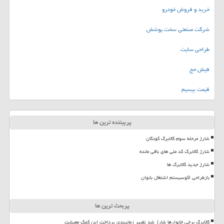
خرید و فروش خودرو
شرکت صنعتی سخت پوشش
طراحی سایت
فیش حج
قیمت بیسیم
پربیننده ترین ها
شارژ مرحله سوم کالابرگ کودکان
شارژ کالابرگ کد ملی های باقی مانده
شارژ جدید کالابرگ ها
بازطراحی اکوسیستم اشتغال بانوان
پربحث ترین ها
کالابرگ برخی خانوارها شارژ شد تغییر زمانبندی پرداخت این کمک معیشت