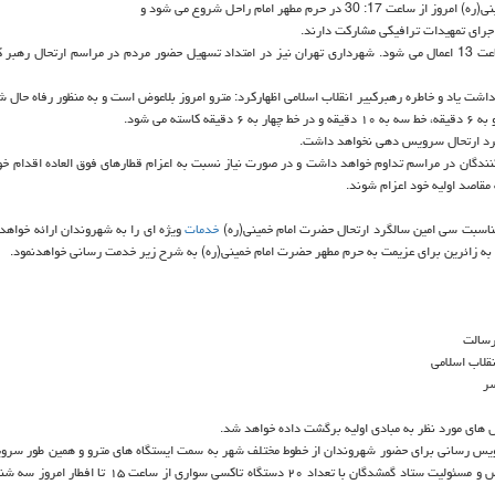
در حرم مطهر امام راحل شروع می شود و
محدودیت های ترافیكی در مسیرهای منتهی به حرم امام راحل امروز از ساعت 13 اعمال می شود. شهرداری تهران نیز در امتداد تسهیل حضور مردم در مراسم ارتحال
داشت یاد و خاطره رهبركبیر انقلاب اسلامی اظهاركرد: مترو امروز بلاعوض است و به منظور رفاه حال 
لگرد ارتحال سرویس دهی نخواهد داشت.
نندگان در مراسم تداوم خواهد داشت و در صورت نیاز نسبت به اعزام قطارهای فوق العاده اقدام خو
 مقاصد اولیه خود اعزام شوند.
ه مناسبت سی امین سالگرد ارتحال حضرت امام خمینی(ره)
خدمات
ویژه ای را به شهروندان ارائه خواهدن
رسالت
نقلاب اسلامی
سر
س های مورد نظر به مبادی اولیه برگشت داده خواهد شد.
ویس رسانی برای حضور شهروندان از خطوط مختلف شهر به سمت ایستگاه های مترو و همین طور سر
به زوار در چهار محور توسط ۱۰۰ دستگاه خودرو تاكسی ون به صورت بلاعوض و مسئولیت ستاد گمشدگان با تعداد ۲۰ دستگاه