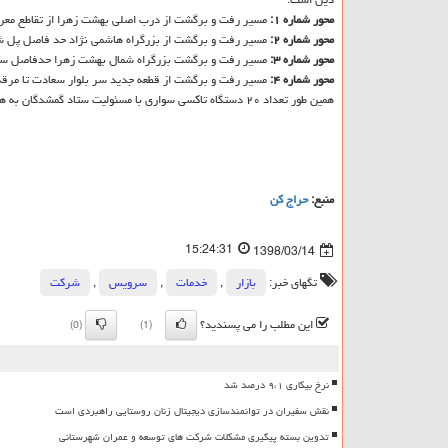
محور شماره ۱:
مسیر رفت و برگشت از درب اصلی بهشت زهرا از تقاطع معراج به بلوار 
محور شماره ۲:
مسیر رفت و برگشت از بزرگراه هاشمی نژاد حد فاصل پل شهید صنیع خانی
محور شماره ۳:
مسیر رفت و برگشت بزرگراه شمال بهشت زهرا حدفاصل سه راه باقرآ
محور شماره ۴:
مسیر رفت و برگشت از قطعه جدید سر بلوار سعادت تا مرقد حضرت امام
همین طور تعداد ۲۰ دستگاه تاكسی سواری با مسئولیت ستاد گمشدگان به هموطنان در این روز خدمت رسانی خواهند كرد.
منبع:
حراج كن
15:24:31
1398/03/14
تگهای خبر:
بازار
,
خدمات
,
سرویس
,
شركت
این مطلب را می پسندید؟
(0)
(1)
نرخ بیکاری ۹،۱ درصد شد
نقش سفیران در توانمندسازی دیجیتال زنان روستایی راهبردی است
تدوین بسته پیگیری مشکلات شرکت های توسعه و عمران شهرستانی