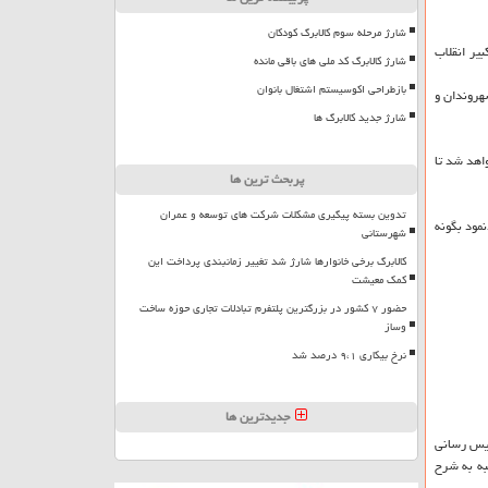
شارژ مرحله سوم کالابرگ کودکان
 رهبر كبیر انقلاب
شارژ کالابرگ کد ملی های باقی مانده
بازطراحی اکوسیستم اشتغال بانوان
شهروندان و
شارژ جدید کالابرگ ها
اهد شد تا
پربحث ترین ها
تدوین بسته پیگیری مشکلات شرکت های توسعه و عمران
مود بگونه
شهرستانی
کالابرگ برخی خانوارها شارژ شد تغییر زمانبندی پرداخت این
کمک معیشت
حضور ۷ کشور در بزرگترین پلتفرم تبادلات تجاری حوزه ساخت
وساز
نرخ بیکاری ۹،۱ درصد شد
جدیدترین ها
ویس رسانی
 تاكسی سواری از ساعت ۱۵ تا افطار امروز سه شنبه به شرح