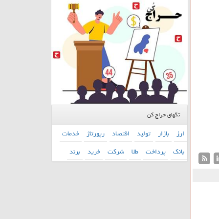
تگهای حراج کن
ارز
بازار
تولید
اقتصاد
رپورتاژ
خدمات
بانك
پرداخت
طلا
شركت
خرید
برند