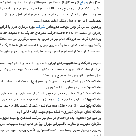
به گزارش
حراج
كن به نقل از ایسنا
، مراسم سالگرد ارتحال حضرت امام خمینی(ره) امروز از ساعت 17: 30 
بیشتر از 27 هزار نیرو در چارچوب 5000 تیم خودرویی، موتوری و پیاده در اجرای تمهیدات ترافیكی مشاركت دارند.
تمهیداتی را در حوزه حمل ونقلی اتخاذ نموده است.
برهمین اساس فرنوش نوبخت مدیرعامل
شركت
بهره برداری مترو با گرامی
زائران، از ساعت ۱۶ تا ۲۰ فاصله حركت قطارهای خط یك به ۴ دقیقه، خط دو به ۶ دقیقه، خط سه به ۱۰ دقیقه و در خط چهار به ۶ دقیقه كاسته می شود.
وی اشاره كرد: خط فرودگاه امام نیز در امروز به سبب برگزاری مراسم سا
بگفته وی، ساعت فعالیت خط یك متروی تهران تا اختتام انتقال همه شركت ك
تمام مسافران بعد از اختتام مراسم بتوانند به راحتی با مترو از حرم مطهر به
همچنین
شركت واحد اتوبوسرانی تهران
با صدور اطلاعیه ای اعلام نمود: ب
ای كه از ساعت ۱۳ امروز سه شنبه، به منظور ارائه خدمات بهینه حمل ونقلی به زائرین برای عزیمت به حرم مطهر حضرت امام خمینی(ره) به شرح زیر خدمت رسانی خواهدنمود.
محل استقرار اتوبوس ها به شرح زیر است:
سامانه یك:
چهارراه تهرانپارس - شهرك ولیعصر(عج) - یافت آباد - شاد آباد
سامانه دو:
میدان خراسان - پایانه خاوران
سامانه سه:
شهرك محلاتی - جماران - چهارراه اشراق - میدان نبوت - میدان 
سامانه چهار:
میدان راه آهن -
بازار
دوم نازی آباد - جوادیه - ابوذر - میدان ا
سامانه پنج:
میدان آزادی - فلكه دوم صادقیه - شهرك شهید باقری - تهران
سامانه شش:
میدان شهرری - فلكه سوم دولت آباد - خانی آباد
بر طبق این اطلاعیه؛ بعد از اختتام مراسم نیز شركت كنندگان بوسیله اتوبو
سازمان مدیریت و نظارت تاكسیرانی تهران نیز
در قالب ایجاد تسهیلات سر
ذیل است: