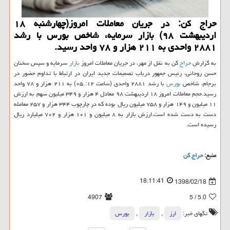
حراج كن: در جریان معاملات امروز(چهارشنبه ۱۸
اردیبهشت ۹۸) بازار سرمایه، شاخص بورس با رشد
۲۸۸۱ واحدی به ۲۱۱ هزار و ۷۸ واحد رسید.
به گزارش
حراج
كن به نقل از مهر، در جریان معاملات امروز
بازار
سرمایه و سپس سخنان
حسن روحانی، رئیس جمهور درباب تصمیمات جدید ایران در ارتباط با تداوم حضور در
برجام، شاخص
بورس
با رشد ۲۸۸۱ واحدی (ساعت ۱۲: ۰۵) به ۲۱۱ هزار و ۷۸ واحد
رسید.حجم معاملات امروز ۱۸ اردیبهشت ۹۸ معادل ۴ هزار و ۳۴۹ میلیون سهم به ارزش
۱۱ میلیون و ۱۴۹ هزار و ۷۵۸ میلیون ریال بوده كه در چارچوب ۳۴۴ هزار و ۲۵۷ معامله
دست به دست شده است.ارزش بازار به ۸ میلیون و ۱۰۱ هزار و ۷۰۲ میلیارد ریال
رسیده است.
منبع:
حراج كن
18:11:41
1398/02/18
4907
/ 5
5.0
تگهای خبر:
ارز
,
بازار
,
بورس