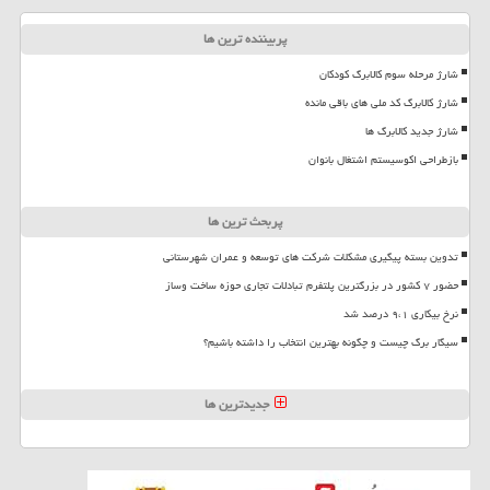
پربیننده ترین ها
شارژ مرحله سوم کالابرگ کودکان
شارژ کالابرگ کد ملی های باقی مانده
شارژ جدید کالابرگ ها
بازطراحی اکوسیستم اشتغال بانوان
پربحث ترین ها
تدوین بسته پیگیری مشکلات شرکت های توسعه و عمران شهرستانی
حضور ۷ کشور در بزرگترین پلتفرم تبادلات تجاری حوزه ساخت وساز
نرخ بیکاری ۹،۱ درصد شد
سیگار برگ چیست و چگونه بهترین انتخاب را داشته باشیم؟
جدیدترین ها