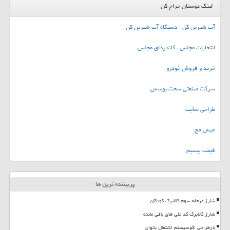
لینک دوستان حراج کن
آب شیرین کن - دستگاه آب شیرین کن
انتخابات مجلس ، کاندیدای مجلس
خرید و فروش خودرو
شرکت صنعتی سخت پوشش
طراحی سایت
فیش حج
قیمت بیسیم
پربیننده ترین ها
شارژ مرحله سوم کالابرگ کودکان
شارژ کالابرگ کد ملی های باقی مانده
بازطراحی اکوسیستم اشتغال بانوان