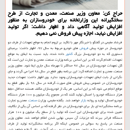
حراج كن: معاون وزیر صنعت، معدن و تجارت از طرح
سختگیرانه این وزارتخانه برای خودروسازان به منظور
افزایش تولید آگاهی داد و اظهار داشت: اگر تولید
افزایش نیابد، اجازه پیش فروش نمی دهیم.
فرشاد مقیمی در گفتگو با خبرنگار مهر با تاكید بر لزوم انجام به موقع تعهدات از طرف دو
خودروساز در حوزه پیش
فروش
های خودرو مربوط به سال ۹۷، اظهار داشت: برمبنای
دستوری كه به دو خودروساز بزرگ
كشور
داده شده، باید نسبت به ایفای به موقع
تعهدات اقدام گردد كه بر این اساس برنامه وزارت صنعت، معدن و تجارت این است كه
كل تعهدات خودروسازان در سال ۹۷ حداكثر تا مهرماه سال جاری ایفا شود. معاون وزیر
صنعت، معدن و تجارت اضافه كرد: این برنامه بطور قطع در سال ۹۸ اجرا می گردد و جای
نگرانی از بابت ایفای تعهدات خودروسازان وجود ندارد. وی اظهار داشت: تعهدات جدید
خودروسازان در خصوص پیش فروش های صورت گرفته در سال ۹۸ باز بطور قطع به
موقع انجام می شود كه بر این اساس، هر یك از خودروسازان مكلف هستند حداقل ۵۵۰
هزار دستگاه خودرو را امسال تولید كنند كه در مجموع یك میلیون و ۱۰۰ هزار دستگاه
خودرو امسال تولید و روانه
بازار
خواهد شد. بگفته مقیمی، وزارت
صنعت
، معدن و تجارت
برنامه سختگیرانه ای باز برای خودروسازان در نظر گرفته كه بر اساس آن یكی از تكالیف
تعیین شده برای خودروسازان این است كه تولید را از سطح یك میلیون و ۱۰۰ هزار
دستگاه فراتر ببرند كه جزئیات آن سپس نهایی شدن اعلام خواهد شد. معاون وزیر
صنعت در پاسخ به سوالی در خصوص اینكه اگر برنامه سختگیرانه تولید از طرف
خودروسازان پیاده سازی نشود، چه برنامه تنبیهی برای آنها در نظر گرفته خواهد شد،