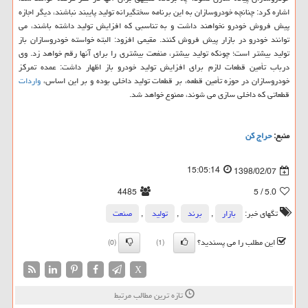
اشاره كرد: چنانچه خودروسازان به این برنامه سختگیرانه تولید پایبند نباشند، دیگر اجازه
پیش فروش خودرو نخواهند داشت و به تناسبی كه افزایش تولید داشته باشند، می
توانند خودرو در بازار پیش فروش كنند. مقیمی افزود: البته خواسته خودروسازان باز
تولید بیشتر است؛ چونكه تولید بیشتر، منفعت بیشتری را برای آنها رقم خواهد زد. وی
درباب تأمین قطعات لازم برای افزایش تولید خودرو باز اظهار داشت: عمده تمركز
خودروسازان در حوزه تأمین قطعه، بر قطعات تولید داخلی بوده و بر این اساس،
واردات
قطعاتی كه داخلی سازی می شوند، ممنوع خواهد شد.
منبع:
حراج كن
15:05:14
1398/02/07
4485
/ 5
5.0
تگهای خبر:
بازار
,
برند
,
تولید
,
صنعت
این مطلب را می پسندید؟
(0)
(1)
X
تازه ترین مطالب مرتبط