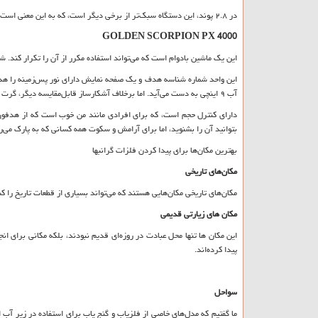
در ۲.۸ پوند، این دستگاه سبک‌تر از برخی دیگر است، که به این معنی است که شما ممکن است قادر به شکار طولانی‌تر بدون تجربه خستگی بازو باشید.
GOLDEN SCORPION PX 4000
این یک ماشین بادوام است که می‌تواند استفاده مکرر از آن را تکرار کند.
این واحد شماره شناسه هدف و یک صفحه نمایش دارای نور پس‌زمینه را هدف 
آب ۹ اینچی به دست می‌آید. اما برخلاف آشکارساز قابل‌مقایسه دیگر، گرت در
دارای کنترل حجم است، که برای افرادی مانند من خوب است که از هدفون د
بتوانید آن را بشنوید، اما برای آرامش و سکوت همه کسانی که به پارک می‌ر
بهترین مکان‌ها برای پیدا کردن فلزات گرانبها
مکان‌های تاریخی
مکان‌های تاریخی مکان‌هایی هستند که می‌تواند بسیاری از قطعات تاریخ را ک
مکان های زیارتی قدیمی
این مکان ها تنها محل عبادت در روزه‌ای قدیم نبودند، بلکه مکانی برای ان
پیدا کرده‌اند.
سواحل
ما گفتیم که مدل‌های خاصی از فلزیاب و گنج یاب برای استفاده در زیر آب 