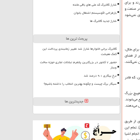
ند و برای
شارژ کالابرگ کد ملی های باقی مانده
در صنعت و
بازطراحی اکوسیستم اشتغال بانوان
ی نمی‌شود
شارژ جدید کالابرگ ها
پربحث ترین ها
کالابرگ برخی خانوارها شارژ شد تغییر زمانبندی پرداخت این
 می‌کنند - برای مثال،
کمک معیشت
ر از فضای
 آشکارسازی را روشن نمی‌کنند،
حضور ۷ کشور در بزرگترین پلتفرم تبادلات تجاری حوزه ساخت
وساز
نرخ بیکاری ۹،۱ درصد شد
، که قادر
سیگار برگ چیست و چگونه بهترین انتخاب را داشته باشیم؟
م‌پیچ بزرگ
ع می‌شوند.
جدیدترین ها
ش می‌دهند.
ی از طریق
 تمام این
انجام اشیا
 حمل دستی