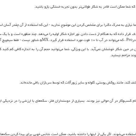
 شما نیازی به مدرک دکترا برای مشخص کردن این موضوع ندارید
-
این که استفاده از آن چقدر آسان ا
قرار داده که به هنگام از دست دادن نور اجازه شکار اولیه را می‌دهد. چند منظوره است و با یک س
Pro
، که می‌تواند در آب تا ۱۰ فوت مورد استفاده قرار گیرد،
MX
۵ شناور نیست - فقط سیم‌پیچ آن است.
ر حین شکار خوششان نمی‌آید. با این ویژگی، شما می‌توانید حجم آن را به اندازه کافی کم کنید ک
وند مزاحم نیستید.
شف کند، مانند روکش پوستی، گلوله و سایر زیورآلات که توسط سربازان باقی مانده‌اند.
جام کسب‌وکار در آن حوالی نیز بودند. بسیاری از دوستداران فلز، سکه‌های با ارزشی را در نزدیکی ا
استفاده می‌شوند. اگر یکی از اینها را داشته باشید، ممکن است شانس خوبی برای پیدا کردن سکه‌ها