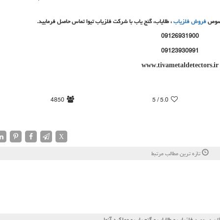
 خصوص
فروش فلزیاب
، طلایاب، گنج یاب با شرکت فلزیاب تیوا تماس حاصل فرمایید.
09126931900
09123930991
www.tivametaldetectors.ir
4850
/ 5
5.0
X
تازه ترین مطالب مرتبط
ان در مورد
فلزیاب و طلایاب و گنج یاب و عملكرد آنها