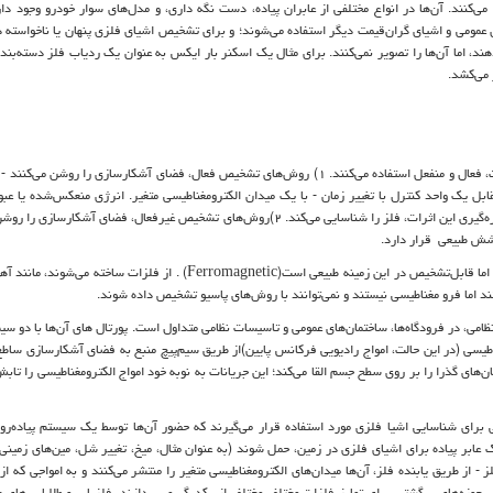
کنند. آن‌ها در انواع مختلفی از عابران پیاده، دست نگه داری، و مدل‌های سوار خودرو وجود دار
عمومی و اشیای گران‌قیمت دیگر استفاده می‌شوند؛ و برای تشخیص اشیای فلزی پنهان یا ناخواسته 
د، اما آن‌ها را تصویر نمی‌کنند. برای مثال یک اسکنر بار ایکس به عنوان یک ردیاب فلز دسته‌بند
 می‌کشد.
و گنج یاب ها از الکترومغناطیس در دو روش اساسا متفاوت، فعال و منفعل استفاده می‌کنند. ۱) روش‌های تشخیص فعال، فضای آشکارسازی را روشن
ابل یک واحد کنترل با تغییر زمان - با یک میدان الکترومغناطیسی متغیر. انرژی منعکس‌شده یا عبو
شناسایی تحت‌تاثیر وجود مواد رسانا در آن فضا قرار می‌گیرد؛ یابنده با اندازه‌گیری این اثرات، فلز را شناسایی می‌کند. ۲)روش‌های تشخیص غیرفعال، فضای
شش طبیعی قرار دارد.
ما قابل‌تشخیص در این زمینه طبیعی است
. (Ferromagnetic)
از فلزات ساخته می‌شوند، مانند آهن
تند اما فرو مغناطیسی نیستند و نمی‌توانند با روش‌های پاسیو تشخیص داده شوند.
ظامی، در فرودگاه‌ها، ساختمان‌های عمومی و تاسیسات نظامی متداول است. پورتال های آن‌ها با دو سی
مغناطیسی (در این حالت، امواج رادیویی فرکانس پایین)از طریق سیم‌پیچ منبع به فضای آشکارسازی ساط
‌های گذرا را بر روی سطح جسم القا می‌کند؛ این جریانات به نوبه خود امواج الکترومغناطیسی را تاب
 برای شناسایی اشیا فلزی مورد استفاده قرار می‌گیرند که حضور آن‌ها توسط یک سیستم پیاده‌رو
بر پیاده برای اشیای فلزی در زمین، حمل شوند (به عنوان مثال، میخ، تغییر شل، مین‌های زمینی).
از طریق یابنده فلز، آن‌ها میدان‌های الکترومغناطیسی متغیر را منتشر می‌کنند و به امواجی که از 
 حوزه‌های برگشتی برای تمایز فلزات مختلف مختلف از یکدیگر می‌پردازند. فلزیاب و طلایاب های