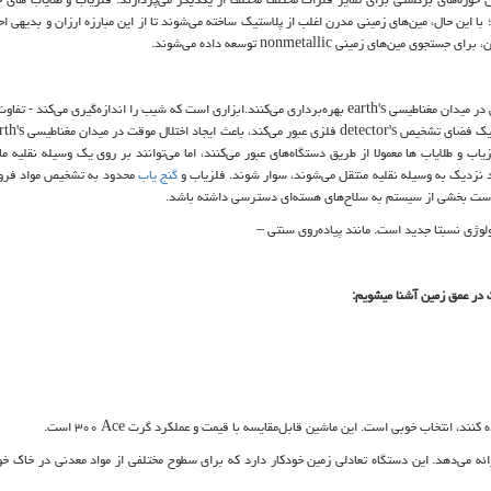
ا این حال، مین‌های زمینی مدرن اغلب از پلاستیک ساخته می‌شوند تا از این مبارزه ارزان و بدیهی اج
ین، برای جستجوی مین‌های زمینی
nonmetallic
توسعه داده می‌شوند.
 در میدان مغناطیسی
earth's
بهره‌برداری می‌کنند.ابزاری است که شیب را اندازه‌گیری می‌کند - تفاو
ق یک فضای تشخیص
detector's
فلزی عبور می‌کند، باعث ایجاد اختلال موقت در میدان مغناطیسی
rth's
 و طلایاب ها معمولا از طریق دستگاه‌های عبور می‌کنند، اما می‌توانند بر روی یک وسیله نقلیه ما
د نزدیک به وسیله نقلیه منتقل می‌شوند، سوار شوند. فلزیاب و
گنج یاب
محدود به تشخیص مواد فرو 
 است بخشی از سیستم به سلاح‌های هسته‌ای دسترسی داشته باشد.
لوژی نسبتا جدید است. مانند پیاده‌روی سنتی
–
ت در عمق زمین آشنا میشویم:
ده کنند، انتخاب خوبی است. این ماشین قابل‌مقایسه با قیمت و عملکرد گرت
Ace
۳۰۰ است.
ه می‌دهد. این دستگاه تعادلی زمین خودکار دارد که برای سطوح مختلفی از مواد معدنی در خاک خود