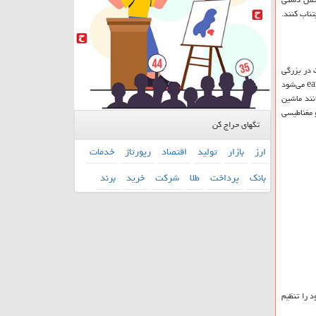
تناب کنند.
ت در بزرگی
ea
می‌شود
نند ماشین
مغناطیسی
تگهای حراج کن
ارز
بازار
تولید
اقتصاد
رپورتاژ
خدمات
بانك
پرداخت
طلا
شركت
خرید
برند
 را تنظیم