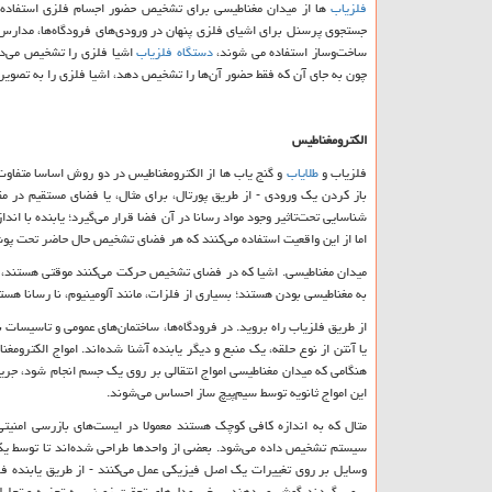
فلزیاب
ها از میدان مغناطیسی برای تشخیص حضور اجسام فلزی استفاده می‌
جستجوی پرسنل برای اشیای فلزی پنهان در ورودی‌های فرودگاه‌ها، مدارس 
ساخت‌وساز استفاده می شوند،
دستگاه فلزیاب
اشیا فلزی را تشخیص می‌دهن
چون به جای آن که فقط حضور آن‌ها را تشخیص دهد، اشیا فلزی را به تصویر
الکترومغناطیس
فلزیاب و
طلایاب
باز کردن یک ورودی - از طریق پورتال، برای مثال، یا فضای مستقیم در مق
اما از این واقعیت استفاده می‌کنند که هر فضای تشخیص حال حاضر تحت پو
میدان مغناطیسی. اشیا که در فضای تشخیص حرکت می‌کنند موقتی هستند، ا
به مغناطیسی بودن هستند؛ بسیاری از فلزات، مانند آلومینیوم، نا رسانا هس
از طریق فلزیاب راه بروید. در فرودگاه‌ها، ساختمان‌های عمومی و تاسیسات ن
یا آنتن از نوع حلقه، یک منبع و دیگر یابنده آشنا شده‌اند. امواج الکترو
هنگامی که میدان مغناطیسی امواج انتقالی بر روی یک جسم انجام شود، جریان
این امواج ثانویه توسط سیم‌پیچ ساز احساس می‌شوند.
متال که به اندازه کافی کوچک هستند معمولا در ایست‌های بازرسی امنیتی
سیستم تشخیص داده می‌شود. بعضی از واحدها طراحی شده‌اند تا توسط یک عا
وسایل بر روی تغییرات یک اصل فیزیکی عمل می‌کنند - از طریق یابنده فلز - 
برمی گردند گوش می‌دهند. برخی مدل‌های تحقیق زمینی به تجزیه و تحلیل