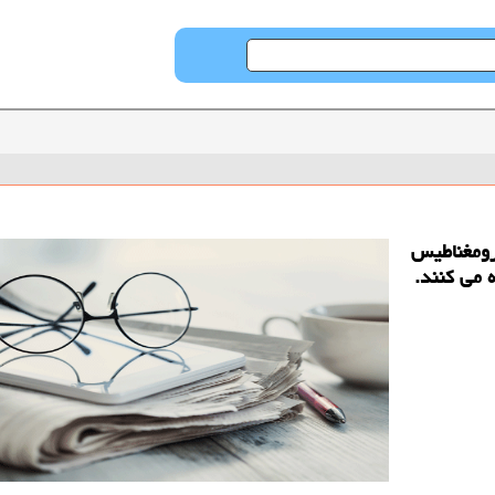
ترومغناطیس
 می كنند.