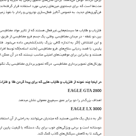
مدت‌ها است که برای جستجوی مین‌های زمینی مورد استفاده قرار گرفته‌اند؛ ب
فن‌آوری‌های جدید، به خصوص آنالیز فعال‌سازی نوترونی و رادار با نفوذ زم
فلزیاب و طلایاب ها سیستم‌هایی غیرفعال هستند که از تاثیر مواد مغناطیسی
بین دو نقطه - در میدان مغناطیسی. وقتی یک جسم فرو مغناطیسی از طری
و این اغتشاش (اگر به اندازه کافی بزرگ باشد)تشخیص داده می‌شود. فلزیاب
پلیس، با قصد ردیابی سلاح‌های فرو مغناطیسی (مانند اسلحه)که توسط افرا
هستند و بنابراین برای موقعیت‌های امنیتی مناسب نیستند که در آن ممکن
پورتال‌های تصویربرداری مغناطیسی. درگاه تصویربرداری مغناطیسی یک تکنو
در اینجا چند نمونه از فلزیاب و طلایاب هایی که برای پیدا کردن طلا و فلزا
EAGLE GTA 2500
اهداف بزرگ‌تر را دو برابر عمق سیم‌پیچ معمولی نشان میدهد.
EAGLE LX 3000
اگر به دنبال یک ماشین هستید که مبتدیان می‌توانند به راحتی از آن استفا
دوستانه است و برخی ویژگی‌های خوب برای یک دستگاه با کیفیت پایین ارائ
می‌کند تا به کاهش سیگنال‌های کاذب کمک کند.