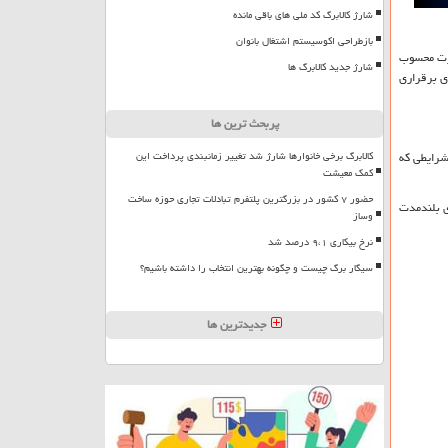
شارژ کالابرگ کد ملی های باقی مانده
بازطراحی اکوسیستم اشتغال بانوان
ورت محسوب
شارژ جدید کالابرگ ها
ای برقراری
پربحث ترین ها
کالابرگ برخی خانوارها شارژ شد تغییر زمانبندی پرداخت این
 شرایطی که
کمک معیشت
حضور ۷ کشور در بزرگترین پلتفرم تبادلات تجاری حوزه ساخت
ی بلندمدت
وساز
نرخ بیکاری ۹،۱ درصد شد
سیگار برگ چیست و چگونه بهترین انتخاب را داشته باشیم؟
جدیدترین ها