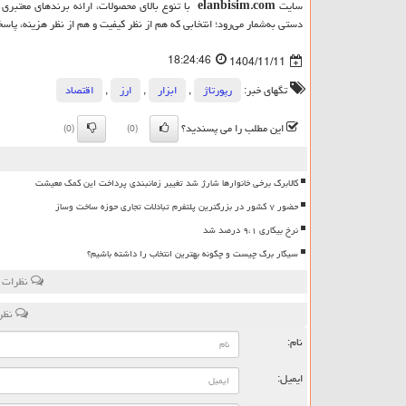
سایت
elanbisim.com
با تنوع بالای محصولات، ارائه برندهای معتبری م
دستی به‌شمار می‌رود؛ انتخابی که هم از نظر کیفیت و هم از نظر هزینه، پاس
18:24:46
1404/11/11
تگهای خبر:
رپورتاژ
,
ابزار
,
ارز
,
اقتصاد
این مطلب را می پسندید؟
(0)
(0)
کالابرگ برخی خانوارها شارژ شد تغییر زمانبندی پرداخت این کمک معیشت
حضور ۷ کشور در بزرگترین پلتفرم تبادلات تجاری حوزه ساخت وساز
نرخ بیکاری ۹،۱ درصد شد
سیگار برگ چیست و چگونه بهترین انتخاب را داشته باشیم؟
نظرات ب
نظر 
نام:
ایمیل: