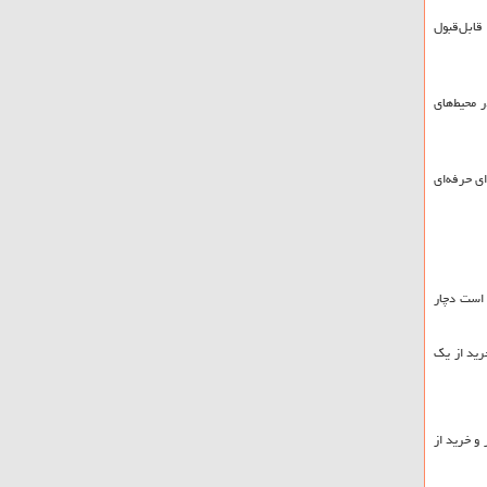
قابل‌قبول
 محیط‌های
ای حرفه‌ای
 است دچار
رید از یک
 و خرید از