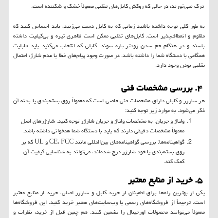
ترک نمی‌خورند، در حالی که روکش کابل‌های تقلبی معمولاً خشک و شکننده است.
به طور کلی توجه داشته باشید زمانی که به کابل دست می‌زنید، باید احساس کنید که
مقاوم و انعطاف‌پذیر است. کابل‌های تقلبی ممکن است ظاهری تیره و بی‌کیفیت داشته
باشند و در هنگام خم شدن زودتر پاره شوند. کابلی که انتخاب می‌کنید باید قابلیت
همگامی با دستگاه شما را داشته باشد. در صورت وجود پیام‌های خطا یا عدم شارژ، احتمال
تقلبی بودن وجود دارد.
۴. بررسی مشخصات فنی
هر شارژر و کابلی دارای مشخصات فنی خاصی است که معمولاً روی بسته‌بندی یا بدنه آن
ذکر می‌شود. به موارد زیر توجه کنید:
ولتاژ و جریان: به مشخصات ولتاژ و جریان شارژر توجه کنید. شارژرهای اصل
معمولاً مشخصات دقیقی دارند که باید با دستگاه شما همخوانی داشته باشد.
گواهینامه‌ها: بررسی گواهینامه‌های بین‌المللی مانند CE، FCC و UL که بر
روی بسته‌بندی یا خود شارژر درج شده‌اند، می‌تواند به شناسایی کیفیت آن
کمک کند.
۵. خرید از منابع معتبر
یکی از بهترین راه‌ها برای اطمینان از خرید کابل و شارژر اصلی، خرید از منابع معتبر
است. ترجیحاً از فروشگاه‌های رسمی یا وب‌سایت‌های معتبر خرید کنید. این فروشگاه‌ها
معمولاً می‌توانند محصولات اورجینال را تضمین کنند. هم چنین قبل از خرید، نظرات و