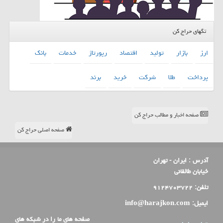
تگهای حراج کن
ارز
بازار
تولید
اقتصاد
رپورتاژ
خدمات
بانك
پرداخت
طلا
شركت
خرید
برند
صفحه اخبار و مطالب حراج کن
صفحه اصلی حراج کن
آدرس :
ایران - تهران
خیابان طالقانی
تلفن:
۹۱۲۴۷۰۳۷۲۲
ایمیل:
info@harajkon.com
صفحه های ما را در شبکه های