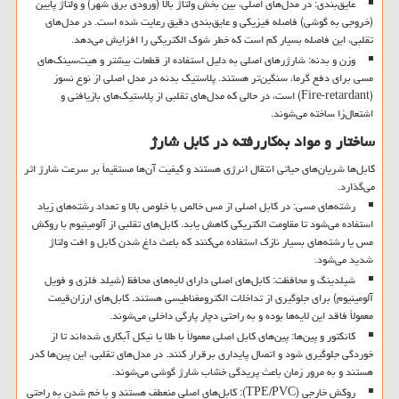
عایق‌بندی: در مدل‌های اصلی، بین بخش ولتاژ بالا (ورودی برق شهر) و ولتاژ پایین
(خروجی به گوشی) فاصله فیزیکی و عایق‌بندی دقیق رعایت شده است. در مدل‌های
تقلبی، این فاصله بسیار کم است که خطر شوک الکتریکی را افزایش می‌دهد.
وزن و بدنه: شارژرهای اصلی به دلیل استفاده از قطعات بیشتر و هیت‌سینک‌های
مسی برای دفع گرما، سنگین‌تر هستند. پلاستیک بدنه در مدل اصلی از نوع نسوز
(Fire-retardant) است، در حالی که مدل‌های تقلبی از پلاستیک‌های بازیافتی و
اشتعال‌زا ساخته می‌شوند.
ساختار و مواد به‌کاررفته در کابل شارژ
کابل‌ها شریان‌های حیاتی انتقال انرژی هستند و کیفیت آن‌ها مستقیماً بر سرعت شارژ اثر
می‌گذارد.
رشته‌های مسی: در کابل اصلی از مس خالص با خلوص بالا و تعداد رشته‌های زیاد
استفاده می‌شود تا مقاومت الکتریکی کاهش یابد. کابل‌های تقلبی از آلومینیوم با روکش
مس یا رشته‌های بسیار نازک استفاده می‌کنند که باعث داغ شدن کابل و افت ولتاژ
شدید می‌شود.
شیلدینگ و محافظت: کابل‌های اصلی دارای لایه‌های محافظ (شیلد فلزی و فویل
آلومینیوم) برای جلوگیری از تداخلات الکترومغناطیسی هستند. کابل‌های ارزان‌قیمت
معمولاً فاقد این لایه‌ها بوده و به راحتی دچار پارگی داخلی می‌شوند.
کانکتور و پین‌ها: پین‌های کابل اصلی معمولاً با طلا یا نیکل آبکاری شده‌اند تا از
خوردگی جلوگیری شود و اتصال پایداری برقرار کنند. در مدل‌های تقلبی، این پین‌ها کدر
هستند و به مرور زمان باعث پریدگی خشاب شارژ گوشی می‌شوند.
روکش خارجی (TPE/PVC): کابل‌های اصلی منعطف هستند و با خم شدن به راحتی