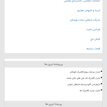
انتخابات مجلس ، کاندیدای مجلس
خرید و فروش خودرو
شرکت صنعتی سخت پوشش
طراحی سایت
فیش حج
قیمت بیسیم
پربیننده ترین ها
شارژ مرحله سوم کالابرگ کودکان
شارژ کالابرگ کد ملی های باقی مانده
بازطراحی اکوسیستم اشتغال بانوان
شارژ جدید کالابرگ ها
پربحث ترین ها