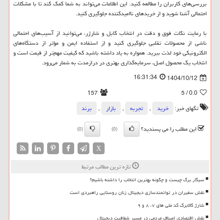
بررسی‌های کاربران را مطالعه کنید. این اطلاعات می‌تواند به شما کمک کند تا با مشکلات
احتمالی آشنا شوید و از خریدهای ناامیدکننده جلوگیری کنید.
با رعایت نکات فوق و دقت در انتخاب کابل و شارژر، می‌توانید از آسیب‌های احتمالی
ناشی از محصولات تقلبی جلوگیری کنید و از استفاده ایمن و مؤثر از دستگاه‌های
الکترونیکی خود لذت ببرید. همواره به یاد داشته باشید که کیفیت مهم‌تر از قیمت است و
انتخاب یک محصول اصل، سرمایه‌گذاری بهتری در درازمدت به شمار می‌رود.
16:31:34
1404/10/12
157
/ 5
0.0
تگهای خبر:
خرید
,
تجربه
,
بازار
,
برند
این مطلب را می پسندید؟
(0)
(0)
X
تازه ترین مطالب مرتبط
سیگار برگ چیست و چگونه بهترین انتخاب را داشته باشیم؟
نقش سفیران در توانمندسازی دیجیتال زنان روستایی راهبردی است
شارژ کالابرگ کد ملی های ۷، ۸ و ۹
نقش اقتصادی اصناف مردمی در مسیر شفافیت دیجیتال