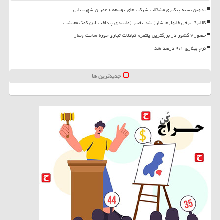
تدوین بسته پیگیری مشکلات شرکت های توسعه و عمران شهرستانی
کالابرگ برخی خانوارها شارژ شد تغییر زمانبندی پرداخت این کمک معیشت
حضور ۷ کشور در بزرگترین پلتفرم تبادلات تجاری حوزه ساخت وساز
نرخ بیکاری ۹،۱ درصد شد
جدیدترین ها