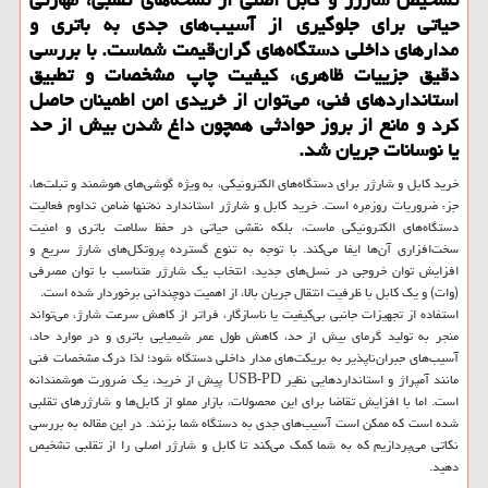
حیاتی برای جلوگیری از آسیب‌های جدی به باتری و
مدارهای داخلی دستگاه‌های گران‌قیمت شماست. با بررسی
دقیق جزییات ظاهری، کیفیت چاپ مشخصات و تطبیق
استانداردهای فنی، می‌توان از خریدی امن اطمینان حاصل
کرد و مانع از بروز حوادثی همچون داغ شدن بیش از حد
یا نوسانات جریان شد.
خرید کابل و شارژر برای دستگاه‌های الکترونیکی، به ویژه گوشی‌های هوشمند و تبلت‌ها،
جزء ضروریات روزمره است. خرید کابل و شارژر استاندارد نه‌تنها ضامن تداوم فعالیت
دستگاه‌های الکترونیکی ماست، بلکه نقشی حیاتی در حفظ سلامت باتری و امنیت
سخت‌افزاری آن‌ها ایفا می‌کند. با توجه به تنوع گسترده پروتکل‌های شارژ سریع و
افزایش توان خروجی در نسل‌های جدید، انتخاب یک شارژر متناسب با توان مصرفی
(وات) و یک کابل با ظرفیت انتقال جریان بالا، از اهمیت دوچندانی برخوردار شده است.
استفاده از تجهیزات جانبی بی‌کیفیت یا ناسازگار، فراتر از کاهش سرعت شارژ، می‌تواند
منجر به تولید گرمای بیش از حد، کاهش طول عمر شیمیایی باتری و در موارد حاد،
آسیب‌های جبران‌ناپذیر به بریکت‌های مدار داخلی دستگاه شود؛ لذا درک مشخصات فنی
مانند آمپراژ و استانداردهایی نظیر USB-PD پیش از خرید، یک ضرورت هوشمندانه
است. اما با افزایش تقاضا برای این محصولات، بازار مملو از کابل‌ها و شارژرهای تقلبی
شده است که ممکن است آسیب‌های جدی به دستگاه شما بزنند. در این مقاله به بررسی
نکاتی می‌پردازیم که به شما کمک می‌کند تا کابل و شارژر اصلی را از تقلبی تشخیص
دهید.