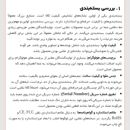
۱. بررسی بسته‌بندی
بسته‌بندی یکی از اولین نشانه‌های تشخیص کیفیت کالا است. صنایع بزرگ معمولاً
بسته‌بندی‌های با کیفیت، حرفه‌ای و استاندارد دارند. بررسی بسته‌بندی اولین و مهم‌ترین
خط دفاعی شما در برابر خرید محصولات تقلبی است. تولیدکنندگان معتبر هزینه‌ی زیادی
صرف کیفیت بسته‌بندی می‌کنند، در حالی که جاعلان معمولاً در این بخش برای کاهش
هزینه، جزئیات را نادیده می‌گیرند. در هنگام خرید به موارد زیر توجه کنید:
کیفیت چاپ:
بسته‌بندی باید شامل نوشته‌ها و تصاویر واضح باشد. هر گونه
فشردگی یا محوشدگی می‌تواند نشانه‌ای از تقلبی بودن محصول باشد.
برچسب‌های هولوگرام:
بسیاری از تولیدکنندگان معتبر از برچسب‌های هولوگرام برای
تأیید اصالت استفاده می‌کنند. وجود این برچسب‌ها می‌تواند به شما اطمینان دهد که
محصول اصلی است.
جنس مقوا و کیفیت ساخت
: جعبه‌های اصلی از مقوای ضخیم و باکیفیت ساخته
می‌شوند و به خوبی پلمب شده‌اند. اگر بسته‌بندی بیش از حد نرم است، لبه‌های آن بد
برش خورده یا آثار چسب‌کاری غیرحرفه‌ای روی آن دیده می‌شود، احتمالاً کالا تقلبی است.
تطبیق شماره سریال (Serial Number):
شماره سریال درج شده روی جعبه باید
دقیقاً با شماره سریالی که روی خودِ بدنه شارژر حک شده است، مطابقت داشته باشد.
هرگونه تضاد در این کدها نشانه قطعی تقلبی بودن محصول است.
علائم استاندارد و گواهینامه‌ها:
به دنبال علائم استانداردی نظیر CE، FCC و
RoHS بگردید. در نسخه‌های تقلبی، این لوگوها اغلب با ابعاد غیراستاندارد یا به صورت
کج چاپ می‌شوند.