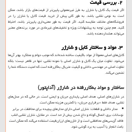
۲. بررسی قیمت
اگر قیمت یک کابل یا شارژر به طرز غیرمعمولی پایین‌تر از قیمت‌های بازار باشد، ممکن
است به نوعی تقلبی باشد. به طور کلی پیش از خرید قیمت کابل یا شارژر را در
فروشگاه‌های مختلف مقایسه کنید. اگر قیمت به طور معنی‌داری پایین‌تر باشد، احتیاط
کنید. هم چنین توجه به پیشنهادات ویژه و تخفیف‌های غیرعادی در مورد برندهای معتبر
می‌تواند هشداردهنده باشد.
۳. مواد و ساختار کابل و شارژر
کابل‌های اصلی معمولاً از مواد باکیفیت ساخته شده‌اند که موجب دوام و عملکرد بهتر آن‌ها
می‌شود. تفاوت میان یک کابل و شارژر اصلی با نمونه تقلبی، تنها در ظاهر نیست؛ بلکه
تفاوت اصلی در مهندسی داخلی و کیفیت متریال به‌کاررفته است که امنیت دستگاه شما را
تضمین می‌کند.
ساختار و مواد به‌کاررفته در شارژر (آداپتور)
در شارژرهای اصلی، هدف اصلی پایداری جریان و ایمنی است، در حالی که در مدل‌های
تقلبی، هدف فقط «برقراری جریان» با کمترین هزینه ممکن است.
مدار داخلی و قطعات: شارژر اصلی دارای مدارهای پیچیده برای محافظت در برابر
نوسانات برق، اتصال کوتاه و داغ شدن بیش از حد است. در مقابل، شارژر تقلبی اغلب
فاقد آی‌سی‌های محافظتی است و از خازن‌های ارزان‌قیمت استفاده می‌کند که ممکن است
باعث انفجار یا آسیب به برد گوشی شود.