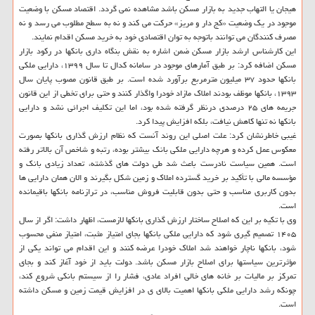
هیجان یا التهاب جدید به بازار مسکن باشد مشاهده نمی گردد. اقتصاد مسکن با وضعیت
موجود در یک وضعیت «کج دار و مریز» حرکت می کند و نه به سطح مطلوب می رسد و نه
مصرف کنندگان می توانند باتوجه به توان اقتصادی خود به خرید مسکن اقدام نمایند.
این کارشناس ارشد بازار مسکن ضمن اشاره به نقش بنگاه داری بانکها در رکود بازار
مسکن اضافه کرد: بر طبق آمارهای موجود در سامانه کدال تا سال ۱۳۹۹، دارایی ملکی
بانکها حدود ۳۷ میلیون مترمربع برآورد شده است. بر طبق قانون مصوب پایان سال
۱۳۹۳، بانکها موظف بودند املاک مازاد خودرا واگذار کنند و حتی برای تخطی از این قانون
جریمه های ۲۵ درصدی درنظر گرفته شده بود، اما این تکلیف اجرائی نشد و دارایی
بانکها نه تنها کاهش نیافت، بلکه افزایش پیدا کرد.
غیبی خاطرنشان کرد: علت اصلی این روند آنست که نظام ارزش گذاری بانکها بصورت
معکوس عمل کرده و هرچه دارایی ملکی بانک بیشتر بوده، رتبه و شاخص آن بالاتر رفته
است. همین سیاست نادرست باعث شد طی دولت های گذشته، تعداد زیادی بانک و
مؤسسه مالی با تأکید بر خرید گسترده املاک و زمین شکل بگیرند و الان همان دارایی ها
بدون کاربری مناسب و حتی بدون قابلیت فروش مناسب، در ترازنامه بانکها باقیمانده
است.
وی با تکیه بر این که اصلاح ساختار ارزش گذاری بانکها لازمست، اظهار داشت: اگر از سال
۱۴۰۵ تصمیم گیری شود که دارایی ملکی بانکها بجای امتیاز مثبت، امتیاز منفی محسوب
شود، بانکها ناچار خواهند شد املاک خودرا عرضه کنند و این اقدام می تواند یکی از
مؤثرترین سیاستها برای اصلاح بازار مسکن باشد. دولت باید از خود آغاز کند و بجای
تمرکز بر مالیات بر خانه های خالی افراد عادی، فشار را از سیستم بانکی شروع کند،
چونکه رشد دارایی ملکی بانکها اهمیت بالای ی در افزایش قیمت زمین و مسکن داشته
است.