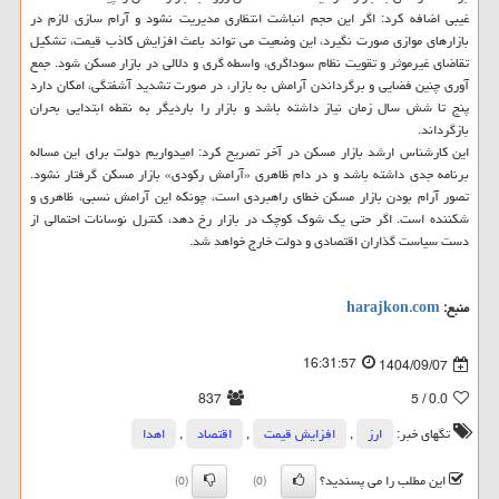
غیبی اضافه کرد: اگر این حجم انباشت انتظاری مدیریت نشود و آرام سازی لازم در
بازارهای موازی صورت نگیرد، این وضعیت می تواند باعث افزایش کاذب قیمت، تشکیل
تقاضای غیرموثر و تقویت نظام سوداگری، واسطه گری و دلالی در بازار مسکن شود. جمع
آوری چنین فضایی و برگرداندن آرامش به بازار، در صورت تشدید آشفتگی، امکان دارد
پنج تا شش سال زمان نیاز داشته باشد و بازار را باردیگر به نقطه ابتدایی بحران
بازگرداند.
این کارشناس ارشد بازار مسکن در آخر تصریح کرد: امیدواریم دولت برای این مساله
برنامه جدی داشته باشد و در دام ظاهری «آرامش رکودی» بازار مسکن گرفتار نشود.
تصور آرام بودن بازار مسکن خطای راهبردی است، چونکه این آرامش نسبی، ظاهری و
شکننده است. اگر حتی یک شوک کوچک در بازار رخ دهد، کنترل نوسانات احتمالی از
دست سیاست گذاران اقتصادی و دولت خارج خواهد شد.
منبع:
harajkon.com
16:31:57
1404/09/07
837
/ 5
0.0
تگهای خبر:
ارز
,
افزایش قیمت
,
اقتصاد
,
اهدا
این مطلب را می پسندید؟
(0)
(0)