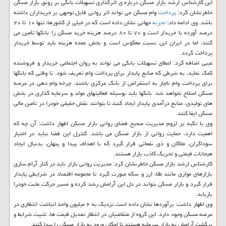
این کارشناس ارشد بازار مسکن درباره ی اثرگذاری تسهیلات بانکی بر رونق بازار مسکن
خاطرنشان کرد:
پرداخت
وام مسکن می تواند اثر روانی قابل توجهی بر خریداران داشته
باشد. وی ادامه داد:
تجربه
جهانی نشان داده است که در خیلی از کشورها، تنها ۱۰ تا ۲۰
درصد آورده با خریدار است و ۷۰ تا ۸۰ درصد هزینه خرید مسکن را بانکها تأمین می
کنند، اما در ایران این نسبت معکوس است و بخش عمده هزینه باید توسط خریدار
پرداخت گردد.
غیبی اضافه کرد: اعطای تسهیلات بانکی می تواند به روان اجتماعی خریدار و فروشنده
کمک نماید، به شرطی که منابع پایدار برای پرداخت وام تعریف شود. تا وقتی که بانکها
برای پرداخت وام ناچار به استقراض از بانک مرکزی باشند، چرخه وام دهی در عرصه
مسکن اصلاح نخواهد شد. بانکها باید بوسیله فعالیتهای مولد و سرمایه گذاری در بخش
های تولیدی، منابع درآمدی پایدار ایجاد کنند تا بتوانند نقش حقیقی خودرا در تأمین مالی
مسکن ایفا کنند.
وی با تکیه بر لزوم مدیریت صحیح فضای روانی بازار مسکن اظهار داشت: آن چه که
اهمیت دارد، حمایت روانی از بازار مسکن می باشد. کنترل این فضا نباید در اختیار
سوداگران، ملاکان و ذی نفعانی قرار گیرد که با اهداف پیدا و پنهان، بدنبال ایجاد
هیجانات قیمتی و تحریک کاذب بازار هستند.
کارشناس ارشد بازار مسکن خاطرنشان کرد: مدیریت روانی بازار باید در کنار آرام سازی
بازارهای موازی مانند طلا، ارز و سکه صورت گیرد تا مجموعه اقتصاد در شرایطی پایدار
قرار گیرد و بازار مسکن بتواند در دل این آرامش رشد کرده و مسیر حرکت مثبت خودرا
بازیابد.
وی اظهار داشت: برآوردها نشان داده است نزدیک به ۶ میلیون واحد انباشت انتظاری در
عرصه مسکن وجود دارد. این گروه از متقاضیان در انتظار تعدیل قیمت ها، تثبیت شرایط و
برگشت آرامش به بازار سرمایه هستند تا امکان ورود به بازار مسکن را پیدا کنند.