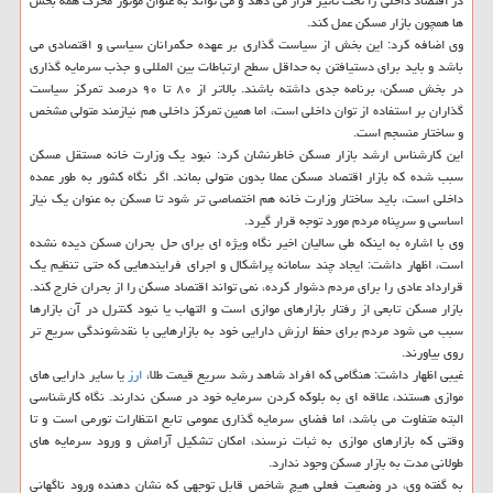
در اقتصاد داخلی را تحت تاثیر قرار می دهد و می تواند به عنوان موتور محرک همه بخش
ها همچون بازار مسکن عمل کند.
وی اضافه کرد: این بخش از سیاست گذاری بر عهده حکمرانان سیاسی و اقتصادی می
باشد و باید برای دستیافتن به حداقل سطح ارتباطات بین المللی و جذب سرمایه گذاری
در بخش مسکن، برنامه جدی داشته باشند. بالاتر از ۸۰ تا ۹۰ درصد تمرکز سیاست
گذاران بر استفاده از توان داخلی است، اما همین تمرکز داخلی هم نیازمند متولی مشخص
و ساختار منسجم است.
این کارشناس ارشد بازار مسکن خاطرنشان کرد: نبود یک وزارت خانه مستقل مسکن
سبب شده که بازار اقتصاد مسکن عملا بدون متولی بماند. اگر نگاه کشور به طور عمده
داخلی است، باید ساختار وزارت خانه هم اختصاصی تر شود تا مسکن به عنوان یک نیاز
اساسی و سرپناه مردم مورد توجه قرار گیرد.
وی با اشاره به اینکه طی سالیان اخیر نگاه ویژه ای برای حل بحران مسکن دیده نشده
است، اظهار داشت: ایجاد چند سامانه پراشکال و اجرای فرایندهایی که حتی تنظیم یک
قرارداد عادی را برای مردم دشوار کرده، نمی تواند اقتصاد مسکن را از بحران خارج کند.
بازار مسکن تابعی از رفتار بازارهای موازی است و التهاب یا نبود کنترل در آن بازارها
سبب می شود مردم برای حفظ ارزش دارایی خود به بازارهایی با نقدشوندگی سریع تر
روی بیاورند.
غیبی اظهار داشت: هنگامی که افراد شاهد رشد سریع قیمت طلا،
ارز
یا سایر دارایی های
موازی هستند، علاقه ای به بلوکه کردن سرمایه خود در مسکن ندارند. نگاه کارشناسی
البته متفاوت می باشد، اما فضای سرمایه گذاری عمومی تابع انتظارات تورمی است و تا
وقتی که بازارهای موازی به ثبات نرسند، امکان تشکیل آرامش و ورود سرمایه های
طولانی مدت به بازار مسکن وجود ندارد.
به گفته وی، در وضعیت فعلی هیچ شاخص قابل توجهی که نشان دهنده ورود ناگهانی