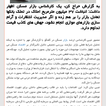
به گزارش حراج کن، یک کارشناس بازار مسکن اظهار
داشت: انباشت ۳۷ میلیون مترمربع املاک در تملک بانکها
تعادل بازار را بر هم زده و اگر مدیریت انتظارات و آرام
سازی بازارهای موازی انجام نشود، جهش های کاذب قیمت
تداوم دارد.
منصور غیبی کارشناس ارشد
بازار
مسکن در گفتگو با گزارشگر مهر با اشاره به اینکه
تحلیل شرایط فعلی بازار، نیازمند بررسی تجمیعی دلایل تأثیرگذار بر
اقتصاد
مسکن می
باشد، اظهار داشت: موضوعات این حوزه را نمی توان بصورت منفرد تحلیل کرد، چونکه هر
عامل به تنهایی ما را به نتیجه قطعی نمی رساند.
وی اضافه کرد: اگر تحولات سالهای گذشته را مرور نماییم، مشاهده می نماییم که دولت ها
در دوره های مختلف روشهایی همچون مالیات ستانی از واحدهای خالی، دفاع از مستأجران،
راه اندازی سامانه ملی اسکان و املاک، یا انتقال ثبت قراردادها از وزارت صمت به وزارت
راه و شهرسازی و سپس به قوه قضاییه را دنبال کردند، اما هر دستگاه بصورت خرد و
جداگانه به این سیاستها نگاه کرده و تصور داشته که همین اقدام جزئی می تواند مشکل
مسکن را حل کند.
غیبی بیان کرد: این اقدامات را باید در قالب راهبردهای داخلی برای تقویت اقتصاد
مسکن درنظر گرفت؛ راهبردهایی که در قالب برنامه های مدون اجرا شده، اما میزان
موفقیت هر کدام از آنها نیازمند تحلیل مستقل است. دسته دوم سیاست ها، راهبردهای
کلان اقتصاد ملی است که از روابط بین المللی و سرمایه گذاری خارجی تا گردش سرمایه