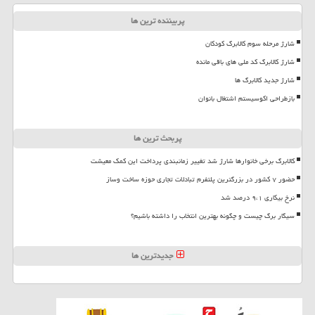
پربیننده ترین ها
شارژ مرحله سوم کالابرگ کودکان
شارژ کالابرگ کد ملی های باقی مانده
شارژ جدید کالابرگ ها
بازطراحی اکوسیستم اشتغال بانوان
پربحث ترین ها
کالابرگ برخی خانوارها شارژ شد تغییر زمانبندی پرداخت این کمک معیشت
حضور ۷ کشور در بزرگترین پلتفرم تبادلات تجاری حوزه ساخت وساز
نرخ بیکاری ۹،۱ درصد شد
سیگار برگ چیست و چگونه بهترین انتخاب را داشته باشیم؟
جدیدترین ها