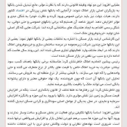
عقبایی افزود: این دو نهاد وظیفه قانونی دارند که با نظارت مؤثر، مانع تبدیل شدن بانکها
به بازیگران اصلی بازار املاک شوند. ازآنجایی که بانکها نقش پررنگی در
اقتصاد
کشور
دارند، هیات دولت نیز باید دراین خصوص ورود کرده و نظارت خودرا به شکل جدی و
مؤثر افزایش دهد. امروز شاهد آن هستیم که برخی بانکهای خصوصی و حتی دولتی، به
شکل رسمی اقدام به ایجاد هلدینگ های ساختمانی کرده اند؛ شرکت هایی که کار اصلی
شان تولید، خریدوفروش ملک است.
این کارشناس ارشد بازار مسکن با اشاره به تخلفات بعضی از بانکها اظهار نمود: بعضی از
این بانکها حتی چندین شرکت زیرمجموعه در عرصه ساختمان سازی و خریدوفروش املاک
دارند که در ابعاد مختلف وارد فعالیتهای تجاری مسکن شده اند. این روند سال هاست که
ادامه دارد و سبب بی نظمی در بازار مسکن شده است.
رئیس پیشین اتحادیه املاک خاطرنشان کرد: متاسفانه برخی بانکها باهدف کسب سود
بیشتر، مبادرت به خرید املاک خاص با قیمت های بالاتر از نرخ متعارف می کنند و حتی
واحدهایی را که خود می سازند، با قیمتی بیشتر از نرخ منطقه ای به فروش می رسانند.
تحلیل این بانکها آن است که چون فروشنده، یک نهاد حقوقی معتبر و دارای پشتوانه
بانکی است، می تواند ملک را باقیمت بالاتری عرضه نماید.
وی خاطرنشان کرد: این رفتارها نه فقط تخلف از قانون بانکداری است، بلکه در افزایش
قیمت مسکن و زمین نیز نقش مؤثری دارد. بانکها با ورود به این حوزه و باانگیزه افزایش
سرمایه و عایدی، در عمل به یکی از عوامل اصلی سوداگری و گرانی مسکن تبدیل گشته
اند.
عقبایی افزود: اساساً بانکها تکلیفی برای فعالیت در بخش مسکن و ساخت وساز ندارند و
ورود آنها به این حوزه ها سبب برهم خوردن تعادل بازار و افزایش غیرواقعی نرخها شده
است. ضروری است نهادهای نظارتی و دولت، واکنش جدی تری با این تخلفات داشته