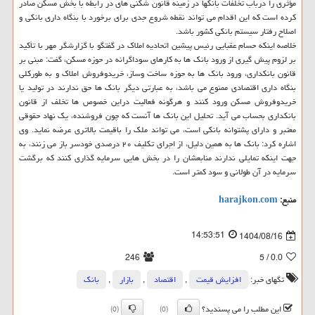
مؤثری را درباب تخلفات بانکها در زمینه قانون شکنی های در رابطه با بخش مسکن صادر
کرده است که این اقدام می تواند نقطه شروع جدی برای برخورد با بنگاه داری بانکی و
اصلاح رفتار سیستم بانکی کشور باشد.
خلاصه اینکه حسام عقبایی رئیس پیشین اتحادیه املاک در گفتگو با گزارشگر مهر با تأکید
بر لزوم پیش گیری از ورود بانک ها به کارهای سوداگرانه در حوزه مسکن، گفت: مبنی بر
قانون بانکداری، ورود بانک ها به حوزه ساخت وساز، خریدوفروش املاک و به طورکلی
بنگاه داری اقتصادی ممنوع می باشد، به عبارتی دیگر بانک ها حق ندارند در تولید یا
خریدوفروش مسکن ورود کنند و هرگونه فعالیت دراین خصوص ها تخلف از قانون
بانکداری بحساب می آید. تحلیل این بانک ها آنست که چون فروشنده، یک نهاد حقوقی
معتبر و دارای پشتوانه بانکی است، می تواند ملک را باقیمت بالاتری عرضه نماید. وی
اشاره کرد: بانک ها به همین دلیل، از اجرای تکلیف ۲۰ درصدی خودسر باز می زنند، به
جهت اینکه تمایلی ندارند منابعشان را در بخش هایی سرمایه گذاری کنند که برگشت
سرمایه در آن طولانی و سود کمتر است.
منبع:
harajkon.com
14:53:51
1404/08/16
246
/ 5
0.0
تگهای خبر:
افزایش قیمت
,
اقتصاد
,
بازار
,
بانك
این مطلب را می پسندید؟
(0)
(0)