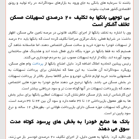
باشند تا سرمایه های بانکی به جای ورود به بازارهای سوداگرانه، در راه تولید و رونق
اقتصادی کشور هدایت بشوند.
بی توجهی بانکها به تکلیف ۲۰ درصدی تسهیلات مسکن
تخلف آشکار است
وی با اشاره به تخلف بانکها از اجرای تکالیف قانونی در عرصه تامین مالی مسکن، اظهار
داشت: در شرایط فعلی، بانک مرکزی صراحتاً تکلیف کرده است که بانکها باید ۲۰ درصد
از تسهیلات خودرا به حوزه خرید و ساخت مسکن اختصاص دهند، اما متاسفانه شاهد آن
هستیم که نه فقط بانکها در حوزه بنگاه داری فعال شده اند و هلدینگ های ساختمانی
بوجود آورده اند، بلکه از ارایه تسهیلات مصوب نیز به مردم خودداری می کنند.
رئیس پیشین اتحادیه املاک اضافه کرد: دلیل امتناع بانکها از
پرداخت
وام های مسکن،
رویکرد سوداگرانه آن هاست؛ به این معنا که تمایلشان برای پرداخت تسهیلات به
قسمتهایی مانند خرید لوازم خانگی، خودرو و سایر کالاها بسیار بالاتر از پرداخت تسهیلات
در بخش مسکن می باشد. بانکها ترجیح می دهند منابع خودرا به حوزه هایی اختصاص
دهند که بازپرداخت تسهیلات در آنها کوتاه مدت تر و سود دریافتی بیشتر است.
این کارشناس ارشد بازار مسکن خاطرنشان کرد: تسهیلات اعطایی بانکها برای سایر بخش
ها به طور معمول بازپرداختی ۱۲ تا ۳۶ ماهه دارد و سود آن بین ۲۴ تا ۳۶ درصد است،
درحالی که تسهیلات حوزه مسکن دارای بازپرداخت طولانی تر، بطورمثال ۱۲ ساله، و نرخ
سود پایین تر است.
بانک ها منابع خودرا به بخش های پرسود کوتاه مدت
سوق می دهند
وی تاکید کرد: بانکها به همین دلیل، از اجرای تکلیف ۲۰ درصدی خودسر باز می زنند،