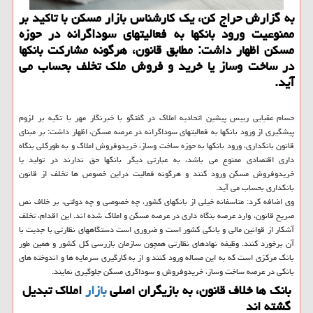
به گزارش حراج کن، یک کارشناس بازار مسکن با تاکید بر
ممنوعیت ورود بانکها به فعالیتهای سوداگرانه در حوزه
مسکن اظهار داشت: مطابق قانون، هرگونه مشارکت بانکها
در ساخت وساز یا خرید و فروش ملک تخلف بحساب می
آید.
حسام عقبایی رییس پیشین اتحادیه املاک در گفتگو با خبرنگار مهر با تکیه بر لزوم
پیشگیری از ورود بانکها به فعالیتهای سوداگرانه در عرصه مسکن، اظهار داشت: بر مبنای
قانون بانکداری، ورود بانکها به حوزه ساخت وساز، خریدوفروش املاک و به طورکلی بنگاه
داری اقتصادی ممنوع می باشد، به عبارتی دیگر بانکها حق ندارند در تولید یا
خریدوفروش مسکن ورود کنند و هرگونه فعالیت دراین خصوص ها تخلف از قانون
بانکداری بحساب می آید.
وی اضافه کرد: متاسفانه خیلی از بانکهای کشور، چه خصوصی و چه دولتی، بر خلاف نص
صریح قانون، وارد عرصه بنگاه داری در عرصه مسکن و املاک شده اند. این اقدام، تخلف
آشکار از قوانین مالی و بانکی کشور است و ضروری است دستگاههای نظارتی با جدیت با
آن برخورد کنند. وظیفه نهادهای نظارتی همچون سازمان بازرسی کل کشور و همین طور
بانک مرکزی است که به این مساله ورود کنند و از به کارگیری سرمایه ها و اندوخته های
بانکی در عرصه ساخت وساز، خریدوفروش و سوداگری مسکن جلوگیری نمایند.
بانک ها خلاف قانون، به بازیگران اصلی
بازار
املاک تبدیل
گشته اند