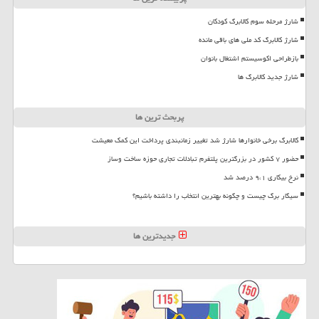
شارژ مرحله سوم کالابرگ کودکان
شارژ کالابرگ کد ملی های باقی مانده
بازطراحی اکوسیستم اشتغال بانوان
شارژ جدید کالابرگ ها
پربحث ترین ها
کالابرگ برخی خانوارها شارژ شد تغییر زمانبندی پرداخت این کمک معیشت
حضور ۷ کشور در بزرگترین پلتفرم تبادلات تجاری حوزه ساخت وساز
نرخ بیکاری ۹،۱ درصد شد
سیگار برگ چیست و چگونه بهترین انتخاب را داشته باشیم؟
جدیدترین ها