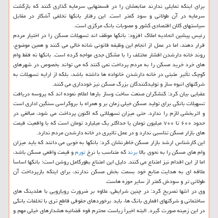
برای اینکه تمایلی ندارند منابعشان را در قسمتهایی سرمایه گذاری کنند که بازگشت
سرمایه در آن طولانی و سود کمتر است. این رفتار بانکها تخلفی آشکار در مقابل
سیاستهای کلان اقتصادی کشور و مصوبات بانک مرکزی است.
رئیس پیشین اتحادیه املاک افزود: بانکها موظف اند تسهیلات مسکن را در اختیار مردم
قرار دهند، اما در عمل از انجام این وظیفه قانونی شانه خالی می کنند و همین موضوع،
روند خانه دارشدن اقشار مختلف را با مشکل جدی مواجه کرده است. بانکها نه فقط وام
های خرد خرید مسکن را به مردم پرداخت نمی کنند که می تواند بخصوص در شهرهای
کوچک تأثیر مثبتی در خانه دارشدن خانواده ها داشته باشد، بلکه از ارایه تسهیلات به
شرکتهای انبوه ساز و تولیدکنندگان بزرگ مسکن نیز خودداری می کنند.
عقبایی بیان کرد: کنشگران صنعت ساخت وساز بارها اعلام نموده اند که پروسه دریافت
تسهیلات بانکی برای تولید مسکن خیلی زمان بر و همراه با بروکراسی سنگین اداری است
و اثربخشی لازم را ندارد. حتی میزان تسهیلاتی که اکنون پرداخت می شود، مبالغی در
حدود ۶۰۰ تا ۷۰۰ میلیون تومان یا حداکثر یک میلیارد تومان است که با واقعیت قیمت
های بازار مسکن تناسبی ندارد و در عمل تاثیری در خانه دارشدن مردم ندارد.
این کارشناس ارشد بازار مسکن خاطرنشان کرد: بانکها به خوبی می دانند که باید میزان
وام های مسکن را به نحوی بالا
برند
که متناسب با نرخ
تورم
و قیمت واقعی مسکن باشد،
اما از این اقدام نیز امتناع می کنند. دلیل این امتناع بطورکامل روشن است؛ بانکها اساساً
علاقه ای به هدایت منابع خود بسمت بخش مسکن ندارند، برای اینکه بازپرداخت آن
طولانی تر و سودش کمتر از سایر حوزه هاست.
وی در انتها تصریح کرد: در چنین شرایطی، علاوه بر ضرورت رویارویی با هلدینگ های
ساختمانی و شرکتهای اقماری بانک ها، باید برخوردهای حقوقی قاطع تری با تخلفات بانکی
در این زمینه صورت گیرد. البته اخیراً ریاست محترم قوه قضائیه هشدارهای خیلی مهم و