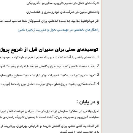
شرکت‌های فعال در صنایع دارویی، غذایی و الکترونیکی
واحدهای تامین در شرکت‌های خودروسازی و قطعه‌سازی
اگر می‌خواهید بدانید چه بسته خدماتی برای کسب‌وکار شما مناسب است، صف
راهکارهای تخصصی در مهندسی تحول و مدیریت زنجیره تأمین
توصیه‌های عملی برای مدیران قبل از شروع پروژه 
1. داده‌های واقعی را آماده کنید: بدون داده‌های دقیق درباره تولید، موجودی و حمل‌ونقل، تحلیل‌ها ناقص خواهند بود.
2. اهداف شفاف تعیین کنید: چه میزان کاهش هزینه یا افزایش سرعت تحویل را هدف‌گذاری کرده‌اید؟
3. تعهد مدیریت را جلب کنید: تغییرات موثر نیاز به حمایت سطوح بالای سازمان دارد.
4. آماده همکاری باشید: پروژه‌های موفق نیازمند تعامل بین واحدها (تولید، تامین، فروش و مالی) هستند.
و در پایان :
تحول واقعی در عملکرد سازمان از تحلیل درست، طراحی هوشمندانه و اجرا
عملیات، کلین‌روم و مدیریت پروژه آماده است تا به‌عنوان شریک راهبردی ش
اگر آماده‌اید گامی عملی برای کاهش هزینه و افزایش بهره‌وری بردارید، ا
یا درخواست خود را ثبت کنید: