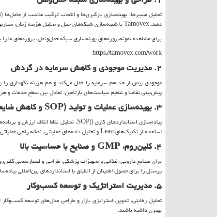
تحلیل مسیرها، بهینه‌سازی بارگیری‌ها و انتخاب ترکیب مناسب از حامل‌ها (
دهد.
Tamovex
با شبیه‌سازی شبکه‌های حمل و تحلیل هزینه-زمان، سناریو
برای مشاهده نمونه‌پروژه‌های بهینه‌سازی شبکه حمل‌ونقل، پروژه‌های ما را بب
https://tamovex.com/work
۲. مدیریت موجودی و کاهش سرمایه در گردش
موجودی بیش از حد هم سرمایه را قفل می‌کند و هم هزینه نگهداری را بالا
پیش‌بینی تقاضا و تنظیم سیاست‌های بازتامین، تعادل بین سطح خدمات و هزین
۳. بهینه‌سازی عملیات و تولید (
SOP
و کاهش ضایع
پیاده‌سازی استانداردهای کاری (
SOP)
، تحلیل نقاط اتلاف ارزش و برنامه‌
استفاده از تکنیک‌های
Lean
و تحلیل داده‌های عملیاتی، نقشه راهی عملیاتی و
۴. کلین‌روم،
GMP
و صنایع با حساسیت بالا
برای صنایع دارویی، غذایی و تجهیزات پزشکی، طراحی و اعتبارسنجی کلین‌رو
پرسنل را برای حصول اطمینان از انطباق با استانداردهای بین‌المللی پیاده‌سا
۵. مدیریت استراتژیک و توسعه کسب‌وکار
تحلیل رقابتی، تدوین استراتژی بازار و طراحی مدل‌های توسعه کسب‌وکار
بهتری داشته باشند.