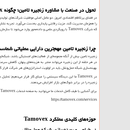
تحول در صنعت با مشاوره زنجیره تامین؛ چگونه
x
در فضای پرتلاطم اقتصادی امروز، دو عامل اصلی موفقیت شرکت‌های تولیدی و 
را هم‌زمان مدیریت کند، مزیت رقابتی پایداری به‌دست می‌آورد. تجربه نشان
که شرکت
Tamovex
با رویکردی علمی و داده‌محور وارد می‌شود تا سازمان
چرا زنجیره تامین مهم‌ترین دارایی عملیاتی شماس
زنجیره تامین بیش از آنکه مجموعه‌ای از فعالیت‌های لجستیکی باشد، شبکه‌ا
در هر حلقه از این زنجیره می‌تواند منجر به هزینه‌های پنهان، کاهش سرع
بهینه‌سازی شبکه حمل‌ونقل باید در اولویت استراتژی‌های هر شرکت قرار گی
در
Tamovex
ما این دیدگاه سیستمی را مبنای کار قرار می‌دهیم: تحلیل دا
زنجیره را در برابر شوک‌های بازار افزایش می‌دهند.
برای آشنایی با طیف کامل خدمات ما می‌توانید به صفحه خدمات
Tamovex
م
https://tamovex.com/services
حوزه‌های کلیدی عملکرد
Tamovex
۱. طراحی و بهینه‌سازی شبکه حمل‌ونقل