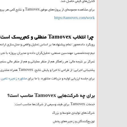
کنترل‌های کیفی حاصل شد.
برای مشاهده مجموعه‌ای از پروژه‌های موفق
Tamovex
و نتایج کمی هر پروژ
https://tamovex.com/work
چرا انتخاب
Tamovex
منطقی و کم‌ریسک است؟
رویکرد داده‌محور: تمام پیشنهادها بر اساس تحلیل واقعی و مدل‌سازی ارائه
تیم چند‌تخصصی: مهندسین صنعتی، تحلیل‌گران داده و مدیران پروژه با تجربه
تمرکز بر نتیجه مالی: هر راهکار هم از منظر عملیاتی و هم از منظر مالی سنج
پشتیبانی اجرایی: از طراحی تا اجرا و پایش نتایج،
Tamovex
همراه مشتری 
برای جلسه ارزیابی اولیه و دریافت مشاوره، با ما برای
مشاوره زنجیره تامین
د
برای چه شرکت‌هایی
Tamovex
مناسب است؟
خدمات
Tamovex
برای طیف وسیعی از شرکت‌ها مناسب است:
شرکت‌های تولیدی متوسط و بزرگ
توزیع‌کنندگان و زنجیره‌های پخش