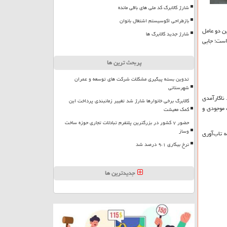
شارژ کالابرگ کد ملی های باقی مانده
بازطراحی اکوسیستم اشتغال بانوان
ین دو عامل
شارژ جدید کالابرگ ها
 است؛ جایی
پربحث ترین ها
تدوین بسته پیگیری مشکلات شرکت های توسعه و عمران
شهرستانی
 ناکارآمدی
کالابرگ برخی خانوارها شارژ شد تغییر زمانبندی پرداخت این
 موجودی و
کمک معیشت
حضور ۷ کشور در بزرگترین پلتفرم تبادلات تجاری حوزه ساخت
وساز
ه تاب‌آوری
نرخ بیکاری ۹،۱ درصد شد
جدیدترین ها