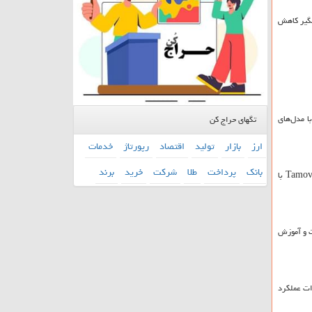
شمگیر کاهش
ا مدل‌های
تگهای حراج کن
ارز
بازار
تولید
اقتصاد
رپورتاژ
خدمات
بانك
پرداخت
طلا
شركت
خرید
برند
Tamov
با
ت و آموزش
ات عملکرد