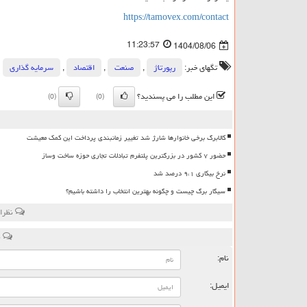
https://tamovex.com/contact
11:23:57
1404/08/06
تگهای خبر:
رپورتاژ
,
صنعت
,
اقتصاد
,
سرمایه گذاری
این مطلب را می پسندید؟
(0)
(0)
کالابرگ برخی خانوارها شارژ شد تغییر زمانبندی پرداخت این کمک معیشت
حضور ۷ کشور در بزرگترین پلتفرم تبادلات تجاری حوزه ساخت وساز
نرخ بیکاری ۹،۱ درصد شد
سیگار برگ چیست و چگونه بهترین انتخاب را داشته باشیم؟
نظرات
ن
نام:
ایمیل: