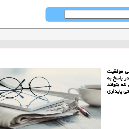
لی موفقیت
ر پاسخ به
 که بتواند
تی پایداری