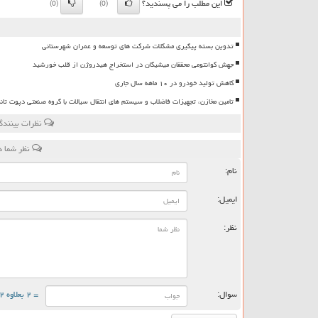
این مطلب را می پسندید؟
(0)
(0)
تدوین بسته پیگیری مشکلات شرکت های توسعه و عمران شهرستانی
جهش کوانتومی محققان میشیگان در استخراج هیدروژن از قلب خورشید
کاهش تولید خودرو در ۱۰ ماهه سال جاری
تامین مخازن، تجهیزات فاضلاب و سیستم های انتقال سیالات با گروه صنعتی دپوت تان
نظرات بینندگ
نظر شما د
نام:
ایمیل:
نظر:
سوال:
= ۲ بعلاوه ۲