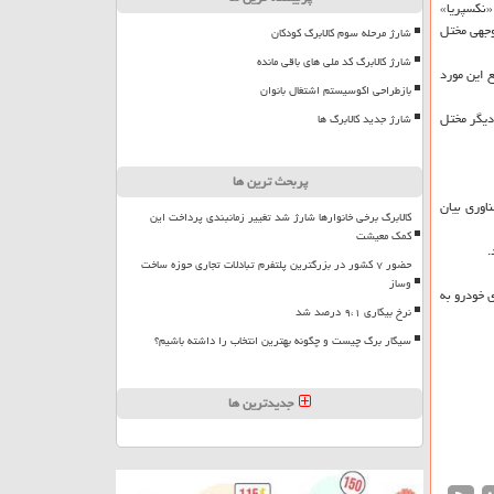
 چینی «نکسپریا»
توجهی مختل
شارژ مرحله سوم کالابرگ کودکان
شارژ کالابرگ کد ملی های باقی مانده
 این مورد
بازطراحی اکوسیستم اشتغال بانوان
دیگر مختل
شارژ جدید کالابرگ ها
پربحث ترین ها
قال احتمالی فناوری بیان
کالابرگ برخی خانوارها شارژ شد تغییر زمانبندی پرداخت این
کمک معیشت
.
حضور ۷ کشور در بزرگترین پلتفرم تبادلات تجاری حوزه ساخت
وساز
ی خودرو به
نرخ بیکاری ۹،۱ درصد شد
سیگار برگ چیست و چگونه بهترین انتخاب را داشته باشیم؟
جدیدترین ها