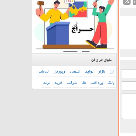
تگهای حراج کن
ارز
بازار
تولید
اقتصاد
رپورتاژ
خدمات
بانك
پرداخت
طلا
شركت
خرید
برند