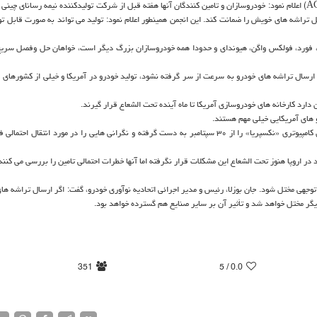
کن به نقل از ایسنا، انجمن خودروسازی اتحادیه اروپا (ACEA) اعلام نمود: خودروسازان و تامین کنندگان آنها هفته قبل از شرکت تولیدکننده نیمه رسانای
ند تحویل تراشه های خویش را ضمانت کند. این انجمن همینطور اعلام نمود: تولید می تواند به صورت قابل 
یوتا، فورد، فولکس واگن، هیوندای و حدودا همه خودروسازان بزرگ دیگر است، خواهان حل وفصل سریع
ر ارسال تراشه های خودرو به سرعت از سر گرفته نشود، تولید خودرو در آمریکا و خیلی از کشورهای 
ارد کارخانه های خودروسازی آمریکا تا ماه آینده تحت الشعاع قرار گیرند.
های آمریکایی خیلی مهم هستند.
دولت هلند، یکشنبه اعلام نمود: کنترل شرکت چینی تولیدکننده تراشه های کامپیوتری «نکسپریا» را از ۳۰ سپتامبر به دست گرفته و نگرانی هایی را در مورد انت
در اروپا هنوز تحت الشعاع این مشکلات قرار نگرفته اما آنها خطرات احتمالی تامین را بررسی می کنند
توجهی مختل شود. جان بوزلا، رئیس و مدیر اجرائی اتحادیه نوآوری خودرو، گفت: اگر ارسال تراشه ها
گر مختل خواهد شد و تأثیر آن بر سایر صنایع هم گسترده خواهد بود.
351
/ 5
0.0