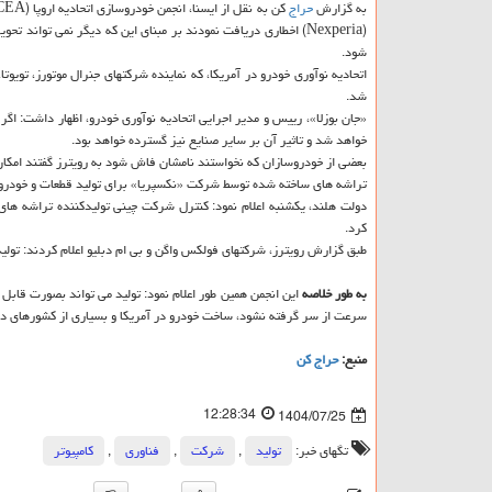
به گزارش
حراج
(Nexperia) اخطاری دریافت نمودند بر مبنای این که دیگر نمی توا
شود.
اتحادیه نوآوری خودرو در آمریکا، که نماینده شرکتهای جنرال موتورز، تو
شد.
«جان بوزلا»، رییس و مدیر اجرایی اتحادیه نوآوری خودرو، اظهار داشت: اگ
خواهد شد و تاثیر آن بر سایر صنایع نیز گسترده خواهد بود.
بعضی از خودروسازان که نخواستند نامشان فاش شود به رویترز گفتند امکان د
تراشه های ساخته شده توسط شرکت «نکسپریا» برای تولید قطعات و خودرو 
کرد.
طبق گزارش رویترز، شرکتهای فولکس واگن و بی ام دبلیو اعلام کردند: تولید 
به طور خلاصه
این انجمن همین طور اعلام نمود: تولید می تواند بصورت قابل 
سرعت از سر گرفته نشود، ساخت خودرو در آمریکا و بسیاری از کشورهای دی
منبع:
حراج كن
12:28:34
1404/07/25
تگهای خبر:
تولید
,
شركت
,
فناوری
,
كامپیوتر