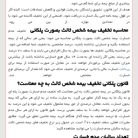
بیشتری از مبلغ بیمه برای شما کم می شود.
هدف از این قانون، تشویق رانندگان به رعایت قوانین و کاهش تصادفات است؛ البته اگر
در طول بیمه نامه حتی یک خسارت دریافت شود، قسمتی از این تخفیف کاسته می شود یا
در تعدادی موارد از بین می رود.
محاسبه تخفیف بیمه شخص ثالث بصورت پلکانی
تخفیف عدم
خسارت بیمه شخص ثالث بصورت پلکانی محاسبه می شود؛ یعنی هر سالی که از بیمه
استفاده نکنید و خسارتی نداشته باشید، درصد مشخصی به تخفیف شما اضافه می شود.
در محاسبه پلکانی، تخفیف ها بصورت سال به سال افزایش می یابند و تا سقف ۷۰ درصد
می رسند. یعنی اگر راننده ای به مدت ۱۴ سال هیچ خسارتی نداشته باشد، از بیشترین
میزان تخفیف ممکن برخوردار خواهد شد. در مقابل در صورت استفاده از بیمه برای
پرداخت
خسارت مالی یا جانی، درصدی از تخفیف حذف می شود که مقدار آن برمبنای نوع
خسارت مشخص خواهد شد.
قانون پلکانی تخفیف بیمه شخص ثالث به چه معناست؟
قانون پلکانی در بیمه شخص ثالث به این معناست که تخفیف عدم خسارت بصورت پله ای
و نه یک جا به بیمه گذار تعلق می گیرد. به عبارت ساده تر به ازای هر سالی که بیمه
بدون خسارت باشد، معادل درصدی از حق بیمه مشمول تخفیف می شود و این درصد به
مرور افزایش خواهد یافت تا به سقف معینی برسد. طبق قانون به ازای هر سال عدم
خسارت، ۵ درصد تخفیف به بیمه گذار هنگام خرید بیمه ماشین تعلق می گیرد. مطابق
مقررات فعلی، سقف تخفیف ۷۰٪ است. در جدول زیر نرخ تخفیف های بیمه شخص ثالث
برپایه سالیان عدم خسارت را می توانید مشاهده کنید:
تعداد سالیان عدم خسارت