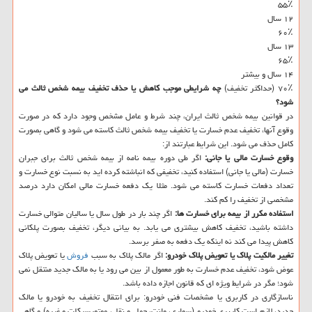
۵۵٪
۱۲ سال
۶۰٪
۱۳ سال
۶۵٪
۱۴ سال و بیشتر
۷۰٪ (حداکثر تخفیف)
چه شرایطی موجب کاهش یا حذف تخفیف بیمه شخص ثالث می
شود؟
در قوانین بیمه شخص ثالث ایران، چند شرط و عامل مشخص وجود دارد که در صورت
وقوع آنها، تخفیف عدم خسارت یا تخفیف بیمه شخص ثالث کاسته می شود و گاهی بصورت
کامل حذف می شود. این شرایط عبارتند از:
وقوع خسارت مالی یا جانی:
اگر طی دوره بیمه نامه از بیمه شخص ثالث برای جبران
خسارت (مالی یا جانی) استفاده کنید، تخفیفی که انباشته کرده اید به نسبت نوع خسارت و
تعداد دفعات خسارت کاسته می شود. مثلا یک دفعه خسارت مالی امکان دارد درصد
مشخصی از تخفیف را کم کند.
استفاده مکرر از بیمه برای خسارت ها:
اگر چند بار در طول سال یا سالیان متوالی خسارت
داشته باشید، تخفیف کاهش بیشتری می یابد. به بیانی دیگر، تخفیف بصورت پلکانی
کاهش پیدا می کند نه اینکه یک دفعه به صفر برسد.
تغییر مالکیت پلاک یا تعویض پلاک خودرو:
اگر مالک پلاک به سبب
فروش
یا تعویض پلاک
عوض شود، تخفیف عدم خسارت به طور معمول از بین می رود یا به مالک جدید منتقل نمی
شود؛ مگر در شرایط ویژه ای که قانون اجازه داده باشد.
ناسازگاری در کاربری یا مشخصات فنی خودرو: برای انتقال تخفیف به خودرو یا مالک
جدید، لازم است کاربری خودرو (سواری، وانت، حمل و نقل، موتورسیکلت و غیره) و گاهی