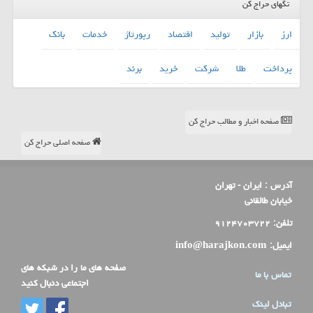
تگهای حراج کن
ارز
بازار
تولید
اقتصاد
رپورتاژ
خدمات
بانك
پرداخت
طلا
شركت
خرید
برند
صفحه اخبار و مطالب حراج کن
صفحه اصلی حراج کن
آدرس :
ایران - تهران
خیابان طالقانی
تلفن:
۹۱۲۴۷۰۳۷۲۲
ایمیل:
info@harajkon.com
صفحه های ما را در شبکه های
تماس با ما
اجتماعی دنبال کنید
تبادل لینک