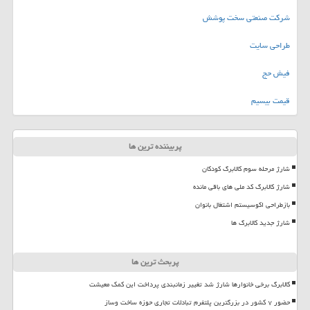
شرکت صنعتی سخت پوشش
طراحی سایت
فیش حج
قیمت بیسیم
پربیننده ترین ها
شارژ مرحله سوم کالابرگ کودکان
شارژ کالابرگ کد ملی های باقی مانده
بازطراحی اکوسیستم اشتغال بانوان
شارژ جدید کالابرگ ها
پربحث ترین ها
کالابرگ برخی خانوارها شارژ شد تغییر زمانبندی پرداخت این کمک معیشت
حضور ۷ کشور در بزرگترین پلتفرم تبادلات تجاری حوزه ساخت وساز