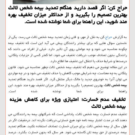
حراج کن: اگر قصد دارید هنگام تمدید بیمه شخص ثالث
بهترین تصمیم را بگیرید و از حداکثر میزان تخفیف بهره
مند شوید، این راهنما برای شما نوشته شده است.
به گزارش
حراج
کن به نقل از مهر، و قتی زمان تمدید بیمه شخص ثالث می رسد، یکی از
نخستین سوال هایی که برای بیشتر رانندگان پیش می آید این است که تخفیف بیمه
چگونه محاسبه می شود و چه عواملی روی آن تاثیر دارد. خیلی از افراد می دانند که
رانندگی بدون تصادف موجب دریافت تخفیف می شود، اما کمتر کسی از جزئیات پلکانی،
درصدها و شرایط حذف یا انتقال این تخفیف ها اطلاع دارد.
در این مقاله توضیح می دهیم که تخفیف بیمه شخص ثالث چطور محاسبه می شود، قانون
پلکانی به چه معناست، چه شرایطی موجب کاهش یا حذف تخفیف می شود و در چه مواردی
می توان آنرا به خودروی جدید یا مالک دیگر منتقل کرد. اگر قصد دارید هنگام تمدید
بیمه شخص ثالث
بهترین تصمیم را بگیرید و از حداکثر میزان تخفیف بهره مند شوید، این
راهنما برای شما نوشته شده است.
تخفیف عدم خسارت؛ امتیازی ویژه برای کاهش هزینه
بیمه شخص ثالث
تخفیف عدم خسارت بیمه شخص ثالث، پاداشی است که شرکتهای بیمه به رانندگانی می
دهند که در مدت اعتبار بیمه نامه خود هیچ خسارتی دریافت نکرده اند. درحقیقت اگر در
طول سال از بیمه شخص ثالث برای جبران خسارت تصادف استفاده نکنید، هنگام تمدید
بیمه، درصدی از حق بیمه تان کاسته می شود. هر سال که بدون خسارت بگذرد، درصد