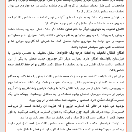
مشخصات فنی مثل تعداد سیلندر یا گروه کاربری مشابه باشد. در چه مواردی می توان
تخفیف بیمه شخص ثالث منتقل کرد؟
در قوانین بیمه چند حالت وجود دارد که طبق آنها می توان تخفیف بیمه شخص ثالث را به
خودروی جدید یا مالک دیگر منتقل کرد. این موارد عبارتند از:
انتقال تخفیف به خودروی دیگر به نام همان مالک:
اگر مالک فعلی خودرو، وسیله نقلیه
خویش را بفروشد یا خودروی جدیدی به نام خودش داشته باشد، سوابق عدم خسارت و
تخفیف را می تواند به خودروی جدید منتقل کند؛ به شرطی که کاربری خودرو ها و
مشخصات فنی نظیر سیلندر مشابه باشد.
امکان انتقال تخفیف به اعضاء درجه یک خانواده:
انتقال تخفیف به همسر، والدین یا
فرزندان بلاواسطه امکان دارد. بعبارت دیگر اگر خودروی جدید متعلق به یکی از این
اشخاص باشد، مالک قبلی می تواند تخفیف را منتقل کند.
نکاتی برای حفظ تخفیف بیمه
شخص ثالث
برای این که بتوانید تخفیف عدم خسارت بیمه شخص ثالث خویش را حفظ کنید و هنگام
تمدید بیمه نامه از درصدهای بالاتر بهره مند شوید، رعایت چند نکته ساده اما مهم
ضروری می باشد. قبل از هر چیز باید تلاش کنید با رعایت قوانین راهنمائی و رانندگی و
پرهیز از سرعت غیرمجاز، احتمال وقوع تصادف را به حداقل برسانید؛ چونکه حتی یک
خسارت کوچک امکان دارد قسمتی از تخفیف چند ساله شما را از بین ببرد.
توصیه می شود در حالی که خسارت جزیی و کم هزینه ای رخداده است، از دریافت
خسارت از بیمه صرف نظر کنید؛ چون مبلغی که به عنوان خسارت دریافت می کنید به طور
معمول کمتر از مبلغی است که با از میان رفتن تخفیف در سال بعد باید بپردازید.
در نهایت فراموش نکنید که تمدید بموقع بیمه شخص ثالث نیز اهمیت زیادی دارد؛
چونکه در صورت وقفه در تمدید، تخفیف های شما امکان دارد غیرفعال یا باطل شود.