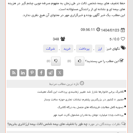
حفظ تخفیف های بیمه شخص ثالث در طی زمان به مفهوم صرفه جویی چشم گیر در هزینه
های بیمه ای و نشانه ای از رانندگی مسئولانه است.
این مطلب، یک خبر آگهی بوده و خبرگزاری مهر در محتوای آن هیچ نظری ندارد.
09:56:11
1404/07/23
348
/ 5
0.0
تگهای خبر:
ارز
,
پرداخت
,
خرید
,
شركت
این مطلب را می پسندید؟
(0)
(0)
X
تازه ترین مطالب مرتبط
کالابرگ برخی خانوارها شارژ شد تغییر زمانبندی پرداخت این کمک معیشت
حضور ۷ کشور در بزرگترین پلتفرم تبادلات تجاری حوزه ساخت وساز
تسویه کامل مطالبات فروشگاه های متصل به درگاه کالابرگ
پرداخت ۷۸۵ میلیارد تومان به مادران مشمول کارت امید مهر
نظرات بینندگان در مورد
چه طور با تخفیف های بیمه شخص ثالث بیمه ارزانتری بخریم؟