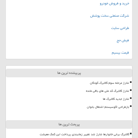
خرید و فروش خودرو
شرکت صنعتی سخت پوشش
طراحی سایت
فیش حج
قیمت بیسیم
پربیننده ترین ها
شارژ مرحله سوم کالابرگ کودکان
شارژ کالابرگ کد ملی های باقی مانده
شارژ جدید کالابرگ ها
بازطراحی اکوسیستم اشتغال بانوان
پربحث ترین ها
کالابرگ برخی خانوارها شارژ شد تغییر زمانبندی پرداخت این کمک معیشت