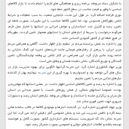
با تشکیل ستاد مربوطه، برنامه ریزی و هماهنگی های لازم را انجام دادند تا بازار کالاهای
اساسی با وفور و قیمت مناسب در سطح کشور حفظ شود.
نوری قزلجه اضافه کرد: در طول این مدت، جابجایی جمعیت به سبب تعطیلات و شرایط
خاص بطورکامل محسوس بود، اما تامین کالاها متناسب با این تغییرات بصورت لحظه ای
تامین، رصد و کنترل شد. استانداران و عوامل اجرائی در استانها با اختیار عمل لازم،
هرگونه درخواست را سریعاً از انبارهای استان یا استانهای همجوار تامین کردند، بطوریکه
در هیچ نقطه ای از کشور کمبودی احساس نشد.
وی با اشاره به نقش برجسته مردم در تنظیم بازار اظهار داشت: آگاهی و همراهی مردم
عزیز ایران، با پرهیز از رفتارهای هیجانی مانند خریدهای ذخیره ای، کمک شایانی به
ادامه روند عادی بازار کرد. این همراهی، در کنار تلاش بی وقفه تولیدکنندگان، تامین
کنندگان و توزیع کنندگان، نشان دهنده همدلی و وفاق ملی است.
وزیر جهاد کشاورزی اشاره کرد: این تجربه گرانبها، الگویی برای بهبود مدیریت بازار در
سال های آتی خواهد بود و امیدواریم با بهره گیری از این
تجربه
، بتوانیم بهتر از گذشته
نیازهای غذایی مردم را تامین نماییم.
وی با اشاره به رصد و تامین کالاهای اساسی اظهار داشت: در بعضی استانها که مهاجرپذیر
بودند، خصوصاً استانهای شمالی، از همان روزهای نخست، با حضور میدانی در استان
مازندران و برگزاری جلسه با استاندار و مسؤلان مربوطه، نیازهای استان رصد و دستورات
ضروری جهت تامین فوری صادر شد.
وزیر جهاد کشاورزی اشاره کرد: در گذشته، انبارها و موجودی کالاها در قالب سامانه هائی
نیمه کاره و ناقص مدیریت می شد و بخش خصوصی آمار دقیقی ارائه نمی کرد، اما این
تجربه نشان داد که ضروریست سیستم های انبارداری کشور بصورت کامل و هوشمند
توسعه یافته و اطلاعات انبارهای دولتی و خصوصی بصورت متمرکز رصد شود.