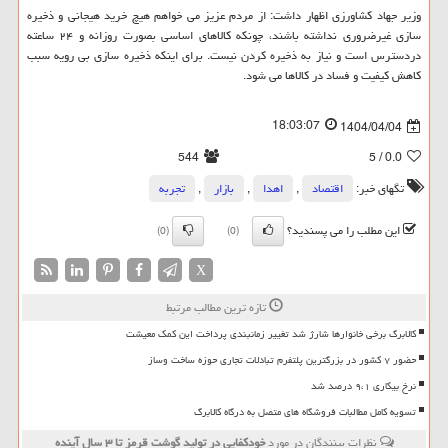
وزیر جهاد کشاورزی اظهار داشت: از مردم عزیز می خواهم هیچ خرید هیجانی و ذخیره
سازی غیرضروری نداشته باشند، چونکه کالاهای اساسی بصورت روزانه و ۲۴ ساعته
دردسترس است و نیاز به ذخیره کردن نیست. برای اینکه ذخیره سازی بی رویه سبب
کاهش کیفیت و فساد در کالاها می شود.
18:03:07
1404/04/04
544
/ 5
0.0
تگهای خبر:
اقتصاد
,
اهدا
,
بازار
,
تجربه
این مطلب را می پسندید؟
(0)
(0)
X
تازه ترین مطالب مرتبط
کالابرگ برخی خانوارها شارژ شد تغییر زمانبندی پرداخت این کمک معیشت
حضور ۷ کشور در بزرگترین پلتفرم تبادلات تجاری حوزه ساخت وساز
نرخ بیکاری ۹،۱ درصد شد
تسویه کامل مطالبات فروشگاه های متصل به درگاه کالابرگ
نظرات بینندگان در مورد
خودکفایی در تولید گوشت قرمز تا ۳ سال آینده