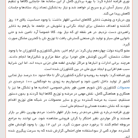
نوری قزلجه اشاره کرد: با بهره برداری کامل از این سامانه ها، جابجایی کالاها و تنظیم
بازار بسیار آسان تر و سریع تر خواهد شد و نیاز به تشکیل تعداد زیاد ستادها و جلسات
کاهش پیدا می کند.
وی درباره ی وضعیت ذخایر کالاهای اساسی اظهار داشت: با وجود حساسیت بالای ۱۲ روز
گذشته و اهداف دشمنان برای ایجاد نگرانی و تشویش در جامعه، ما بازهم به ذخایر
راهبردی دست نزدیم. در هر نقطه ای که نیاز بود، کالا خصوصاً آرد تامین شد و حتی
نانوایی های سیار و تولید نان صنعتی گسترش یافت تا توزیع نان با کمترین مشکل صورت
گیرد.
عضو کابینه دولت چهاردهم بیان کرد: در ایام اخیر، بخش کشاورزی و کشاورزان ما با وجود
حملات دشمنان، آخرین کوشش های خودرا برای حفظ مزارع و شالیزارها انجام دادند.
هرچند برخی ادارات و انبارها و مراکز تولیدی لطمه های جزئی دیده اند، اما این شرایط
سبب هم افزایی و ایجاد عرق ملی در بین کشاورزان شده است.
وی اضافه کرد: باتوجه به روحیه و انگیزه کشاورزان اگر تا حالا حدود ۸۰ درصد نیاز غذایی
کشور از تولید داخل تامین شود و امیدواریم به زودی به خودکفایی ۱۰۰ درصدی در
محصولات
کشاورزی نائل شویم. همین طور بخش خصوصی، اتحادیه ها و تشکل ها نیز با
همکاری و هماهنگی کامل، نقش مهمی در عرضه و توزیع کالاها ایفا کردند و بدون دستور
مستقیم، نسبت به عرضه گسترده برنج و سایر محصولات در شبکه های توزیع اقدام
نمودند که نشان دهنده همدلی و انسجام ملی است.
نوری قزلجه درباره ی نقش مردم در رصد بازار اظهار داشت: مردم بهترین ناظر بر بازار
هستند و اگر مواردی نظیر احتکار یا گران فروشی مشاهده شود، می توانند به مراجع
مربوطه اعلام کنند تا برخورد جدی صورت گیرد. در این ۱۲ روز، با وجود کوشش های
گسترده، موارد کمی از سوءاستفاده های احتمالی گزارش شده که به سرعت پیگیری شده
اند.