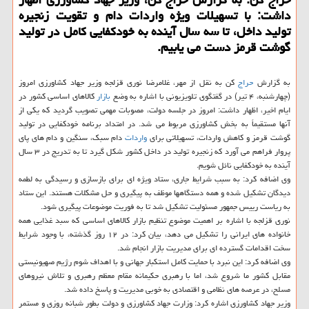
داشت: با تسهیلات ویژه واردات دام و تقویت زنجیره
تولید داخل، تا سه سال آینده به خودکفایی کامل در تولید
گوشت قرمز دست می یابیم.
به گزارش
حراج
کن به نقل از مهر، غلامرضا نوری قزلجه وزیر جهاد کشاورزی امروز
(چهارشنبه، ۴ تیر) در گفتگوی تلویزیونی با اشاره به وضع
بازار
کالاهای اساسی کشور در
ایام اخیر، اظهار داشت: امروز در جلسه دولت، مصوبات مهمی تصویب گردید که یکی از
آنها مستقیماً به بخش کشاورزی مربوط می شد. در امتداد برنامه خودکفایی در تولید
گوشت قرمز و کاهش واردات، تسهیلاتی برای
واردات
دام سبک، سنگین و دام های پای
پروار فراهم می آورد که زنجیره تولید در داخل کشور شکل گیرد تا به تدریج در ۳ سال
آینده به خودکفایی نائل شویم.
وی اضافه کرد: به سبب شرایط جاری، ستاد ویژه ای برای بازسازی و رسیدگی به لطمه
دیدگان تشکیل شده و همه دستگاهها موظف به پیگیری و حل مشکلات هستند. این ستاد
به ریاست رییس جمهور مسئولیت تشکیل شد تا به فوریت موضوعات پیگیری شود.
نوری قزلجه با اشاره بر اهمیت موضوع تنظیم بازار کالاهای اساسی که سبد غذایی همه
خانواده های ایرانی را تشکیل می دهد، بیان کرد: در ۱۲ روز گذشته، با وجود شرایط
سخت اقدامات گسترده ای برای مدیریت بازار انجام شد.
وی اضافه کرد: این نبرد با حمایت کامل استکبار جهانی و با اهداف شوم رژیم صهیونیستی
مقابل کشور ما شروع شد، اما با رهبری حکیمانه مقام معظم رهبری و تلاش نیروهای
مسلح، در عرصه های نظامی و اقتصادی به خوبی مدیریت و پاسخ داده شد.
وزیر جهاد کشاورزی اشاره کرد: وزارت جهاد کشاورزی و دولت بطور شبانه روزی و مستمر