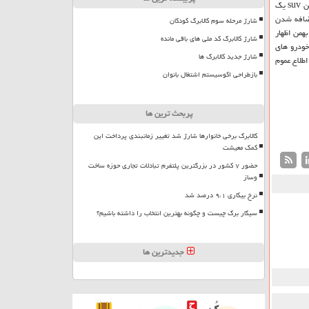
بعد از فروش گروه بهمن با اشاره به نخستین عرضه دیگنیتی پرستیژ اظهار داشت: این suv یک
اضافه شدن
شارژ مرحله سوم کالابرگ کودکان
 فروش گروه بهمن اظهار
شارژ کالابرگ کد ملی های باقی مانده
HYUNDAI POWE) است که آنرا نسبت به خودرو های
شارژ جدید کالابرگ ها
طلاع عموم
بازطراحی اکوسیستم اشتغال بانوان
پربحث ترین ها
کالابرگ برخی خانوارها شارژ شد تغییر زمانبندی پرداخت این
کمک معیشت
حضور ۷ کشور در بزرگترین پلتفرم تبادلات تجاری حوزه ساخت
وساز
نرخ بیکاری ۹،۱ درصد شد
سیگار برگ چیست و چگونه بهترین انتخاب را داشته باشیم؟
جدیدترین ها