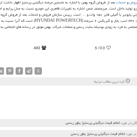
روش
و
خدمات
ودرو تولید داخل است. میرمنصف ضمن اشاره به تغییرات ظاهری این خودرو نسبت به مدل پرایم و 
آپشن هایی نظیر شارژر وایرلس تلفن همراه، نورپردازی کابین، سیستم صوتی پایونیر با آمپلی فایر ۱۵۰ وات و … است. رییس سازمان فروش و خدمات بعد از
داشت: مهم ترین مشخصات این موتور ۲ لیتر توربوشارژ GDI که با قدرت ۲۳۰ اسب بخار و گیربکس ۶ سرعته (RTECH
نحصر به فرد به زودی بوسیله سایت رسمی و صفحات شرکت بهمن موتور در رسانه های اجتماعی به ا
493
/ 5
0.0
X
تازه ترین مطالب مرتبط
گان در مورد
اعلام قیمت دیگنیتی پرستیژ بطور رسمی
در مورد
اعلام قیمت دیگنیتی پرستیژ بطور رسمی