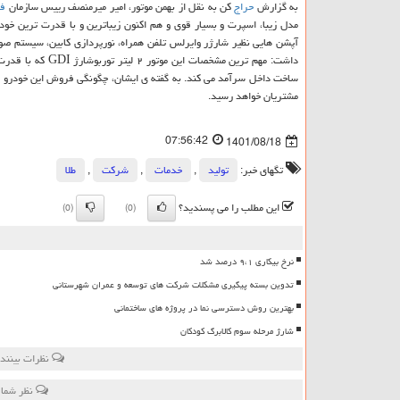
به گزارش
حراج
کن به نقل از بهمن موتور، امیر میرمنصف رییس سازمان
ف
مدل زیبا، اسپرت و بسیار قوی و هم اکنون زیباترین و با قدرت ترین خ
ساخت داخل سرآمد می کند. به گفته ی ایشان، چگونگی فروش این خودرو م
مشتریان خواهد رسید.
07:56:42
1401/08/18
تگهای خبر:
تولید
,
خدمات
,
شركت
,
طلا
این مطلب را می پسندید؟
(0)
(0)
نرخ بیکاری ۹،۱ درصد شد
تدوین بسته پیگیری مشکلات شرکت های توسعه و عمران شهرستانی
بهترین روش دسترسی نما در پروژه های ساختمانی
شارژ مرحله سوم کالابرگ کودکان
نظرات بینند
نظر شما 