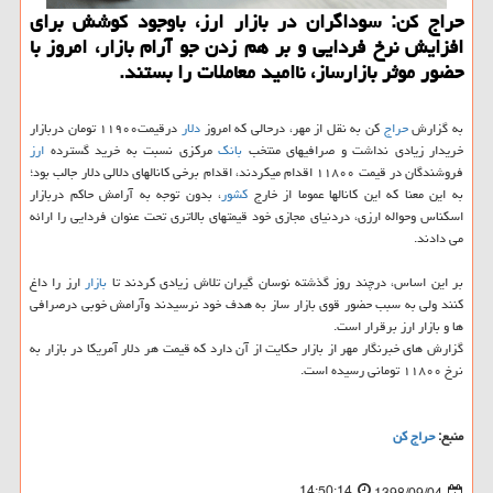
حراج كن: سوداگران در بازار ارز، باوجود كوشش برای
افزایش نرخ فردایی و بر هم زدن جو آرام بازار، امروز با
حضور موثر بازارساز، ناامید معاملات را بستند.
به گزارش
حراج
كن به نقل از مهر، درحالی كه امروز
دلار
درقیمت۱۱۹۰۰ تومان دربازار
خریدار زیادی نداشت و صرافیهای منتخب
بانك
مركزی نسبت به خرید گسترده
ارز
فروشندگان در قیمت ۱۱۸۰۰ اقدام میكردند، اقدام برخی كانالهای دلالی دلار جالب بود؛
به این معنا كه این كانالها عموما از خارج
كشور
، بدون توجه به آرامش حاكم دربازار
اسكناس وحواله ارزی، دردنیای مجازی خود قیمتهای بالاتری تحت عنوان فردایی را ارائه
می دادند.
بر این اساس، درچند روز گذشته نوسان گیران تلاش زیادی كردند تا
بازار
ارز را داغ
كنند ولی به سبب حضور قوی بازار ساز به هدف خود نرسیدند وآرامش خوبی درصرافی
ها و بازار ارز برقرار است.
گزارش های خبرنگار مهر از بازار حكایت از آن دارد كه قیمت هر دلار آمریكا در بازار به
نرخ ۱۱۸۰۰ تومانی رسیده است.
منبع:
حراج كن
14:50:14