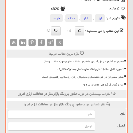
1398/09/04
4826
/ 5
5.0
تگهای خبر:
ارز
,
بازار
,
بانك
,
خرید
این مطلب را می پسندید؟
(0)
(1)
X
تازه ترین مطالب مرتبط
حضور ۷ کشور در بزرگترین پلتفرم تبادلات تجاری حوزه ساخت وساز
تسویه کامل مطالبات فروشگاه های متصل به درگاه کالابرگ
نقش سفیران در توانمندسازی دیجیتال زنان روستایی راهبردی است
شارژ کالابرگ کد ملی های ۷، ۸ و ۹
نظرات بینندگان در مورد
حضور پررنگ بازارساز در معاملات ارزی امروز
نظر شما در مورد
حضور پررنگ بازارساز در معاملات ارزی امروز
نام:
ایمیل: