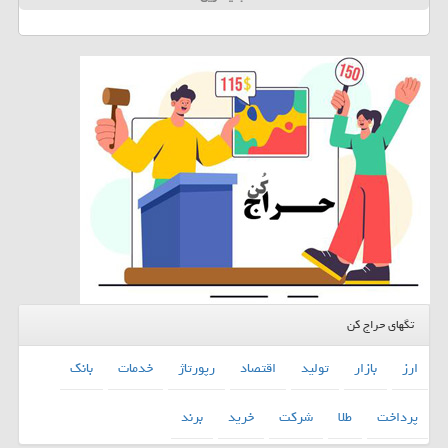
تگهای حراج کن
ارز
بازار
تولید
اقتصاد
رپورتاژ
خدمات
بانك
پرداخت
طلا
شركت
خرید
برند