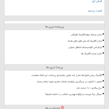
فیش حج
قیمت بیسیم
پربیننده ترین ها
شارژ مرحله سوم کالابرگ کودکان
شارژ کالابرگ کد ملی های باقی مانده
بازطراحی اکوسیستم اشتغال بانوان
شارژ جدید کالابرگ ها
پربحث ترین ها
کالابرگ برخی خانوارها شارژ شد تغییر زمانبندی پرداخت این کمک معیشت
حضور ۷ کشور در بزرگترین پلتفرم تبادلات تجاری حوزه ساخت وساز
نرخ بیکاری ۹،۱ درصد شد
سیگار برگ چیست و چگونه بهترین انتخاب را داشته باشیم؟
جدیدترین ها